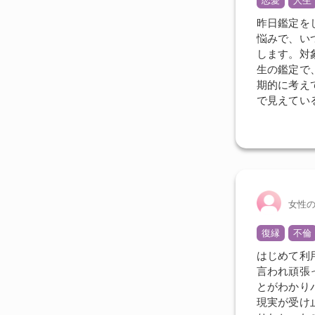
恋愛
人生
昨日鑑定を
悩みで、い
します。対
生の鑑定で
期的に考え
で見えてい
女性
復縁
不倫
はじめて利
言われ頑張
とがわかり
現実が受け