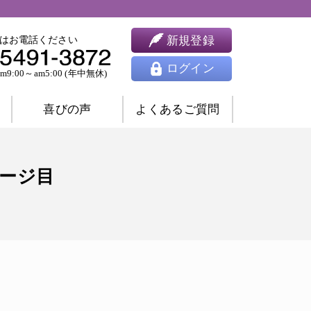
新規登録
はお電話ください
ログイン
9:00～am5:00 (年中無休)
喜びの声
よくあるご質問
婚相談
ツインレイ相談
ページ目
人間関係相談
開運相談
除霊相談
祈願祈祷
ヒーリング
思念伝達
東洋占星術
四柱推命
九星気学
風水
姓名判断
夢占い