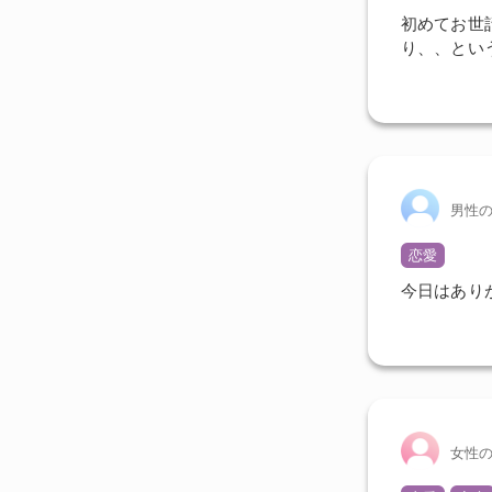
初めてお世
り、、とい
男性
恋愛
今日はあり
女性