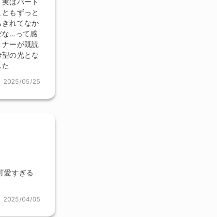
。実はパート
こともずっと
ちきれてなか
だな…って感
トナーが既読
希望の光とな
した
2025/05/25
可愛すぎる
2025/04/05