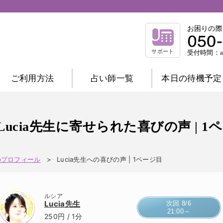
お困りの際
サポート
受付時間：am
ご利用方法
占い師一覧
本日の待機予定
相談内容別一覧
不倫相談
復縁相談
浮気相談
結
Lucia先生に寄せられた喜びの声 | 1
縁結び相談
仕事相談
祈祷相談
前世相談
家庭相談
生のプロフィール
Lucia先生への喜びの声 | 1ページ目
占術別一覧
霊感霊視
波動修正
霊感タロット
ルシア
チャネリング
オーラ
西洋占星術
Lucia先生
次回 8/6
21:00～
数秘術
マヤ暦
易
タロット
250円
/ 1分