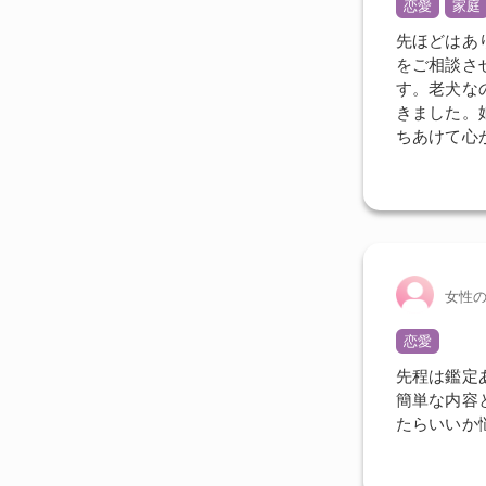
恋愛
家庭
先ほどはあ
をご相談さ
す。老犬な
きました。
ちあけて心
女性
恋愛
先程は鑑定
簡単な内容
たらいいか