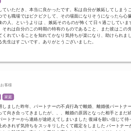
していただき、本当に良かったです。私は自分が嫉妬してしまうこ
つでも職場ではビクビクして、その場面になりそうになったら心
象の人、というよりは 、嫉妬そのものが怖くて日々過ごしていま
、それは自分のこの時期の特有のものであること、また彼はこの
てくれていることを知れてかなり気持ちが楽になり、助けられま
る先生はすごいです。ありがとうございました。
のお客様
家庭
用しました昨年、パートナーの不貞行為で離婚、離婚後パートナ
って向き合ってきましたが、、、離婚の原因となった相手とまだ
パートナーから連絡が途絶えてしまいました 復縁を願い信じて待
止めきれず気持ちをスッキリしたくて鑑定をしました パートナー