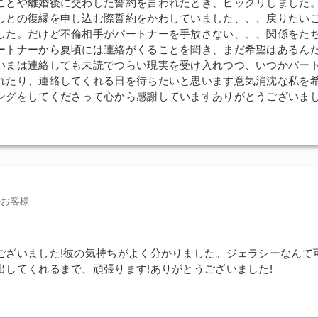
ことや離婚後に交わした誓約を言われたとき、ビックリしました
しとの復縁を申し込む際誓約をかわしていました、、、戻りたい
した。だけど不倫相手がパートナーを手放さない、、、関係をた
ートナーから夏頃には連絡がくることを聞き、まだ希望はあるん
いまは連絡しても未読でつらい現実を受け入れつつ、いつかパー
れたり、連絡してくれる日を待ちたいと思います意気消沈な私を
ングをしてくださって心から感謝していますありがとうございま
のお客様
ございました!彼の気持ちがよく分かりました。ジェラシーなんて
出してくれるまで、頑張ります!ありがとうございました!