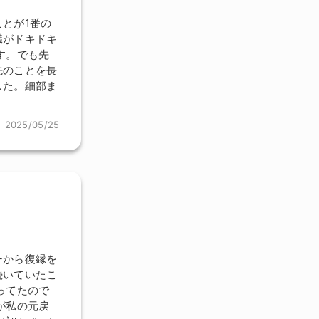
とが1番の
臓がドキドキ
す。でも先
先のことを長
した。細部ま
2025/05/25
ーから復縁を
続いていたこ
ってたので
が私の元戻