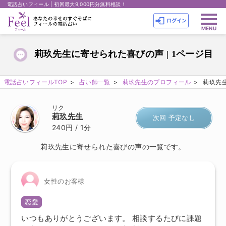
電話占いフィール | 初回最大9,000円分無料相談！
莉玖先生に寄せられた喜びの声 | 1ページ目
電話占いフィールTOP
占い師一覧
莉玖先生のプロフィール
莉玖先生
リク
莉玖先生
次回 予定なし
240円
/ 1分
莉玖先生に寄せられた喜びの声の一覧です。
女性のお客様
恋愛
いつもありがとうございます。 相談するたびに課題