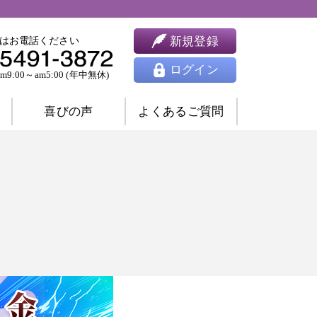
新規登録
はお電話ください
ログイン
9:00～am5:00 (年中無休)
喜びの声
よくあるご質問
婚相談
ツインレイ相談
人間関係相談
開運相談
除霊相談
祈願祈祷
ヒーリング
思念伝達
東洋占星術
四柱推命
九星気学
風水
姓名判断
夢占い