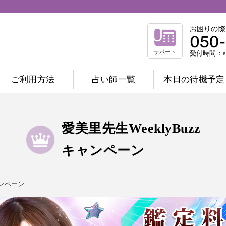
お困りの際
サポート
受付時間：am
ご利用方法
占い師一覧
本日の待機予定
相談内容別一覧
不倫相談
復縁相談
浮気相談
結
愛美里先生WeeklyBuzz
縁結び相談
仕事相談
祈祷相談
キャンペーン
前世相談
家庭相談
占術別一覧
ャンペーン
霊感霊視
波動修正
霊感タロット
チャネリング
オーラ
西洋占星術
数秘術
マヤ暦
易
タロット