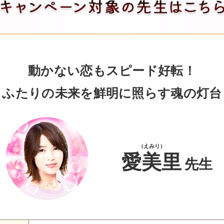
動かない恋もスピード好転！
ふたりの未来を鮮明に照らす魂の灯台
(えみり)
愛美里
先生