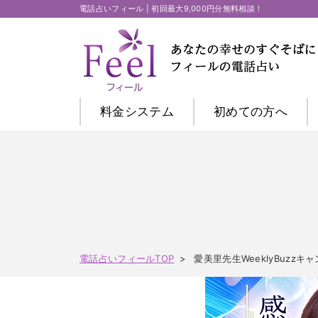
電話占いフィール | 初回最大9,000円分無料相談！
料金システム
初めての方
へ
電話占いフィールTOP
愛美里先生WeeklyBuzzキ