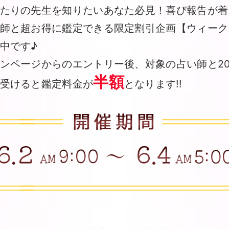
たりの先生を知りたいあなた必見！喜び報告が着
師と超お得に鑑定できる限定割引企画【ウィーク
中です♪
ンページからのエントリー後、対象の占い師と2
半額
受けると鑑定料金が
となります!!