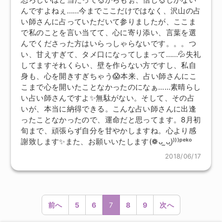
んですよねぇ……今までここだけではなく、沢山の占
い師さんに占っていただいて参りましたが、ここま
で私のことを言い当てて、心に寄り添い、言葉を選
んでくださった方はいらっしゃらないです。。。つ
い、甘えすぎて、タメ口になってしまって……💦失礼
してますそれくらい、壁を作らない方ですし、私自
身も、心を開きすぎちゃう😱本来、占い師さんにこ
こまで心を開いたことなかったのになぁ……素晴らし
い占い師さんですよ✨無駄がない。そして、その占
いが、本当に納得できる。こんな占い師さんに出逢
ったことなかったので、運命だと思ってます。8月初
旬まで、頑張らず自分を甘やかしますね。心より感
謝致します✨また、お願いいたします(❁ᴗ͈ˬᴗ͈)⁾⁾⁾ᵖᵉᵏᵒ
2018/06/17
前へ
5
6
7
8
9
次へ