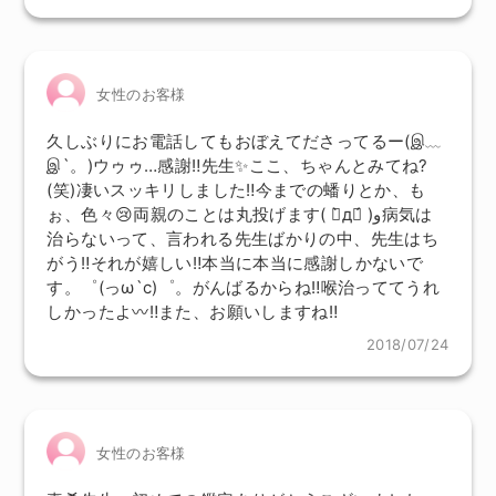
女性のお客様
久しぶりにお電話してもおぼえてださってるー(இ﹏
இ`。)ウゥゥ…感謝‼先生✨ここ、ちゃんとみてね?
(笑)凄いスッキリしました‼今までの蟠りとか、も
ぉ、色々😢両親のことは丸投げます( ー̀дー́ )و病気は
治らないって、言われる先生ばかりの中、先生はち
がう‼それが嬉しい‼本当に本当に感謝しかないで
す。゜(っω`c)゜。がんばるからね‼喉治っててうれ
しかったよ〰‼また、お願いしますね‼
2018/07/24
女性のお客様