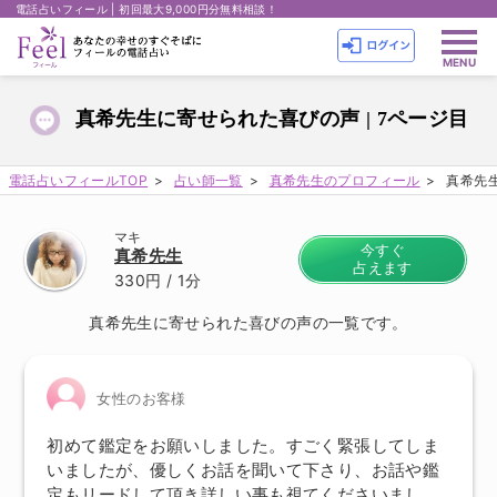
電話占いフィール | 初回最大9,000円分無料相談！
真希先生に寄せられた喜びの声 | 7ページ目
電話占いフィールTOP
占い師一覧
真希先生のプロフィール
真希先生
マキ
今すぐ
真希先生
占えます
330円
/ 1分
真希先生に寄せられた喜びの声の一覧です。
女性のお客様
初めて鑑定をお願いしました。すごく緊張してしま
いましたが、優しくお話を聞いて下さり、お話や鑑
定もリードして頂き詳しい事も視てくださいまし