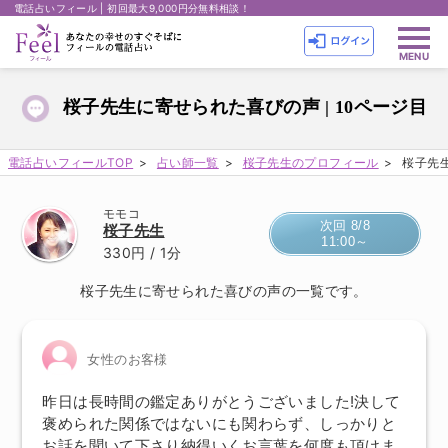
電話占いフィール | 初回最大9,000円分無料相談！
桜子先生に寄せられた喜びの声 | 10ページ目
電話占いフィールTOP
占い師一覧
桜子先生のプロフィール
桜子先生
モモコ
次回 8/8
桜子先生
11:00～
330円
/ 1分
桜子先生に寄せられた喜びの声の一覧です。
女性のお客様
昨日は長時間の鑑定ありがとうございました!決して
褒められた関係ではないにも関わらず、しっかりと
お話を聞いて下さり納得いくお言葉を何度も頂けま