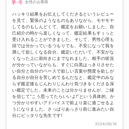
女性のお客様
ハッキリ結果をお伝えしてくださるというレビュー
を見て、緊張のようなものもありながら、モヤモヤ
してるのもしんどくて、鑑定をお願いしました。自
己紹介の時から楽しくなって、鑑定結果もすぅっと
受け入れることができました。そして、男性心理も
頭では分かっているつもりでも、不安になって我を
満して欲しくなる自分。鑑定いただいて、不安がな
くなった上に前向きにまでなれました。相手の状況
が分かっていながらも、すぐに白黒はっきりさせた
い自分と自分のペースで欲しい言葉や態度を欲しが
る自分が自分を苦しめてるんだなと、鑑定中のみな
らず鑑定後もじんわりじんわり気づきをくださる深
い鑑定でした。未来のことは分かりませんが、ご縁
を信じて“こう思ってたらいいよ!”という具体的、か
つ分かりやすいアドバイスで前より楽に過ごせるよ
うになりました。さっぱりあっさり前に進みたい自
分にピッタリな先生です!
2024/06/16