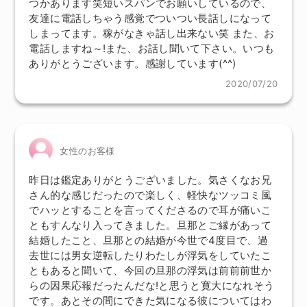
つかあります笑短いスパンでお願いしているので、
友達に電話しちゃう感覚でついつい長話しになって
しまってます。稼がなきゃ話し出来ない笑 また、お
電話しますね～!また、お話し聞いて下さい。いつも
ありがとうございます。感謝しています(^^)
2020/07/20
女性のお客様
昨日は鑑定ありがとうございました。気さくなお兄
さん的な感じだったので楽しく、軽快なツッコミ風
でハッとすることを言ってくださるので耳が痛いこ
ともすんなり入ってきました。旦那とご縁があって
結婚したこと、旦那との結婚が今世で4度目で、過
去世には男女逆転したりわたしが浮気をしていたこ
ともあると聞いて、今回の旦那の浮気は前前前世か
らの因果応報だったんだな!と思うと寛大になれそう
です。あとその間にできた気になる彼についてはわ