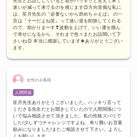
先生とお話ししていると道がハッキリと見えて来て
迷いが減って来てるのを感じます😊方向音痴な私に
は、笙月先生の『必要ないから辞めちゃえば』 の一
言は『そーだよね笑』って迷い道を削除してくれる
ので、助かりまーす❣波動を上げて、いい運を掴ん
で幸せになるから、それまで色々またお話聞いて下
さいね😊 本当に感謝しています🍀ありがとうござい
ます。
女性のお客様
人間関係
笙月先生ありがとうございました。ハッキリ言って
くださる先生だとお聞きしていたので人間関係につ
いて悩み相談させて頂きました。私の性格ズバリで
した!少しずつチャレンジですよね、有り難いお言葉
励みになりました!またご相談させて下さい。よろし
くお願いします。