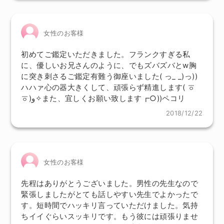
女性のお客様
初めてご鑑定いただきました。フランクすぎる私
に、優しいお兄さんのように、でもズバズバとw胸
に突き刺さるご鑑定有難う御座いました( っ_ _)っ))
ハハァ心の器大きくして、頑張らず精進します( ㆆ
ㆆ)و✧また、宜しくお願い致します┏○))ペコリ
2018/12/22
女性のお客様
先程はありがとうございました。男性の先生なので
緊張しましたがとても話しやすい先生でよかったで
す。短時間でハッキリ言っていただけました。気持
ちイイぐらいスッキリです。もう彼には頑張りませ