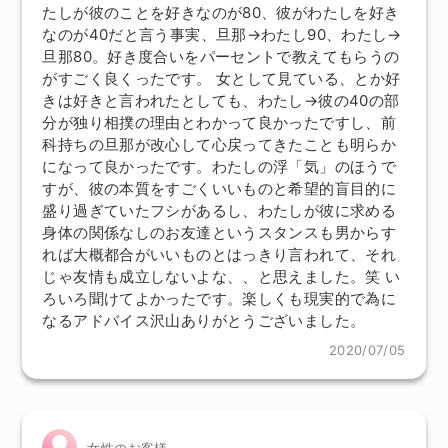
たしが彼のことを好きなのが80、彼がわたしを好き
なのが40だと言う事実、旦那→わたし90、わたし→
旦那80。好き度合いをパーセントで教えてもらうの
がすごく良くったです。 女として見ている、とか好
きは好きと言われたとしても、わたし→彼の40の部
分が独り相撲の理由とわかって良かったですし、前
科持ちの旦那が改心して心戻ってきたことも明らか
になって良かったです。わたしの浮「気」のほうで
すが、彼の本質をすごくいいものと希望的盲目的に
盛り過ぎていたフシがあるし、わたしが彼に求める
身体の関係なしのお友達というスタンスも男からす
れば大概都合がいいものとはっきり言われて、それ
じゃ友情も成立しないよな、、と思えました。笑 い
ろいろ聞けてよかったです。楽しくも現実的で為に
なるアドバイス沢山ありがとうございました。
2020/07/05
女性のお客様