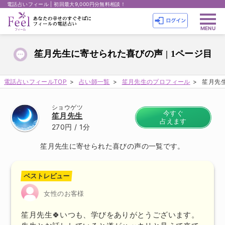
電話占いフィール | 初回最大9,000円分無料相談！
笙月先生に寄せられた喜びの声 | 1ページ目
電話占いフィールTOP
占い師一覧
笙月先生のプロフィール
笙月先生
ショウゲツ
今すぐ
笙月先生
占えます
270円
/ 1分
笙月先生に寄せられた喜びの声の一覧です。
ベストレビュー
女性のお客様
笙月先生🍀いつも、学びをありがとうございます。