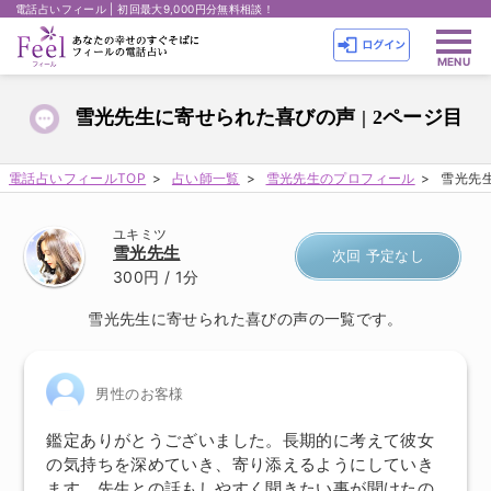
電話占いフィール | 初回最大9,000円分無料相談！
雪光先生に寄せられた喜びの声 | 2ページ目
電話占いフィールTOP
占い師一覧
雪光先生のプロフィール
雪光先生
ユキミツ
雪光先生
次回 予定なし
300円
/ 1分
雪光先生に寄せられた喜びの声の一覧です。
男性のお客様
鑑定ありがとうございました。長期的に考えて彼女
の気持ちを深めていき、寄り添えるようにしていき
ます。先生との話もしやすく聞きたい事が聞けたの