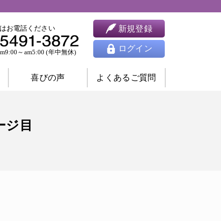
新規登録
はお電話ください
ログイン
9:00～am5:00 (年中無休)
喜びの声
よくあるご質問
婚相談
ツインレイ相談
ージ目
人間関係相談
開運相談
除霊相談
祈願祈祷
ヒーリング
思念伝達
東洋占星術
四柱推命
九星気学
風水
姓名判断
夢占い