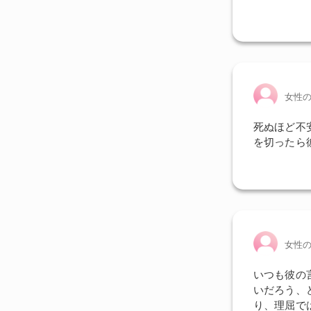
女性
死ぬほど不
を切ったら
女性
いつも彼の
いだろう、
り、理屈で