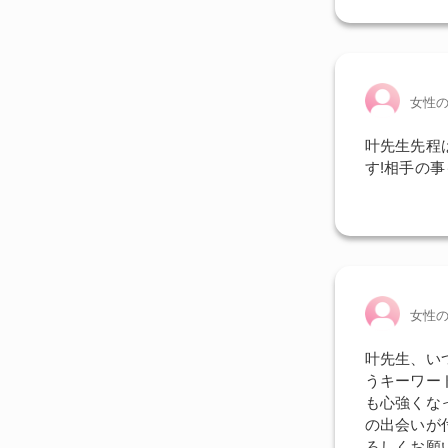
女性
叶先生先程
す!相手の
女性
叶先生、い
うキーワー
も心強くな
の出会いが
ろしくお願