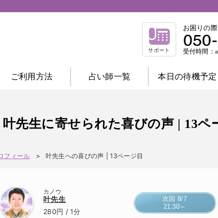
お困りの際
サポート
受付時間：am
ご利用方法
占い師一覧
本日の待機予定
相談内容別一覧
不倫相談
復縁相談
浮気相談
結
叶先生に寄せられた喜びの声 | 13ペ
縁結び相談
仕事相談
祈祷相談
前世相談
家庭相談
ロフィール
叶先生への喜びの声 | 13ページ目
占術別一覧
霊感霊視
波動修正
霊感タロット
カノウ
チャネリング
オーラ
西洋占星術
叶先生
次回 8/7
21:30～
数秘術
マヤ暦
易
タロット
280円
/ 1分