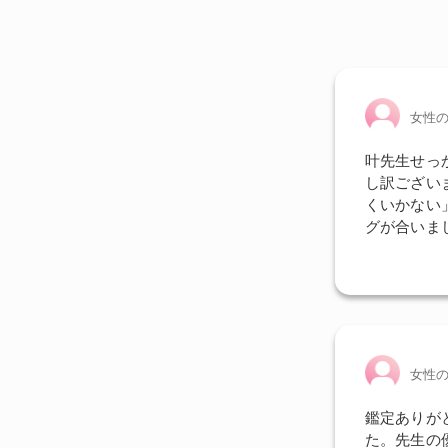
女性
叶先生せっ
し訳ございま
くいかない
グが合いま
女性
鑑定ありが
た。先生の