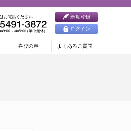
新規登録
はお電話ください
ログイン
9:00～am5:00 (年中無休)
喜びの声
よくあるご質問
婚相談
ツインレイ相談
人間関係相談
開運相談
除霊相談
祈願祈祷
ヒーリング
思念伝達
東洋占星術
四柱推命
九星気学
風水
姓名判断
夢占い