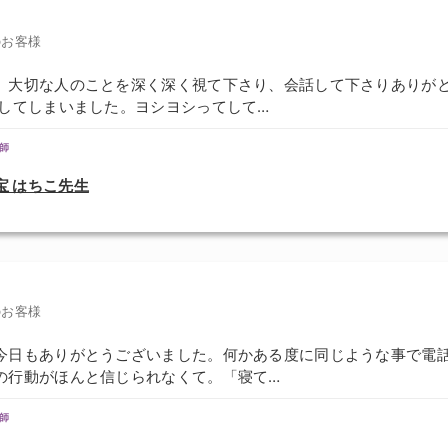
のお客様
、大切な人のことを深く深く視て下さり、会話して下さりありが
愕してしまいました。ヨシヨシってして…
師
宝 はちこ先生
のお客様
今日もありがとうございました。何かある度に同じような事で電
の行動がほんと信じられなくて。「寝て…
師