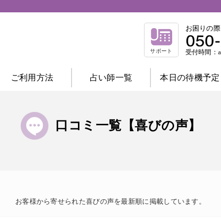
お困りの際
サポート
受付時間：am
ご利用方法
占い師一覧
本日の待機予定
相談内容別一覧
不倫相談
復縁相談
浮気相談
結
口コミ一覧【喜びの声】
縁結び相談
仕事相談
祈祷相談
前世相談
家庭相談
占術別一覧
霊感霊視
波動修正
霊感タロット
チャネリング
オーラ
西洋占星術
お客様から寄せられた喜びの声を最新順に掲載しています。
数秘術
マヤ暦
易
タロット