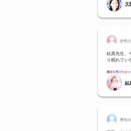
天
女性
結真先生、
り眠れてい
鑑定を受けた占い
結
男性