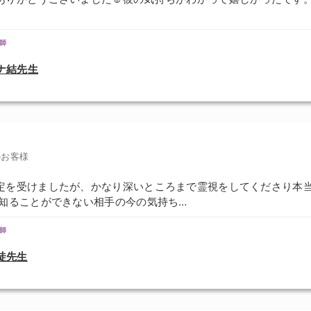
師
ナ結先生
のお客様
定を受けましたが、かなり深いところまで霊視をしてくださり本
は知ることができない相手の今の気持ち…
師
徒先生