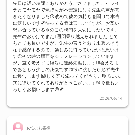
先日は遅い時間にありがとうございました。イライ
ラとモヤモヤで気持ちが不安定になり先生の声が聞
きたくなりました😢改めて彼の気持ちを聞けて本当
に嬉しいです💕待ってる間は苦しいですが、お互い
想い合っている今のこの時間を大切にしたいです。
先生のおかげでまた1週間乗り越えられました!とて
もとても長いですが、先生の言うとおり来週来そう
な予感がするので、楽しみに待っていたいと思いま
す🥺その時の場面をシュミレーションしています
が、重く考えずに絶対に連絡先渡します!!!会えるま
であともう少しの我慢です😣彼に渡したら必ず先生
に報告します!優しく寄り添ってくださり、明るい未
来に導いてくれてありがとうございます🌸今後もよ
ろしくお願いします😥💕
2026/05/14
女性のお客様