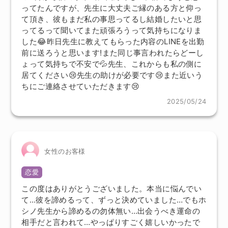
ってたんですが、先生に大丈夫ご縁のある方と仰っ
て頂き、彼もまだ私の事思ってるし結婚したいと思
ってるって聞いてまた頑張ろうって気持ちになりま
した😂昨日先生に教えてもらった内容のLINEを出勤
前に送ろうと思います!また同じ事言われたらどーし
ょって気持ちで不安で💦先生、これからも私の側に
居てください😢先生の助けが必要です😢また近いう
ちにご連絡させていただきます😢
2025/05/24
女性のお客様
恋愛
この度はありがとうございました。本当に悩んでい
て…彼を諦めるって、ずっと決めていました…でもホ
シノ先生から諦めるの勿体無い…出会うべき運命の
相手だと言われて…やっぱりすごく嬉しいかったで