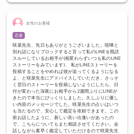
女性のお客様
恋愛
咲菜先生、先日もありがとうございました。喧嘩と
別れ話になりブロックすると言って私のLINEを既読
スルーしているお相手が(相変わらずいつも私のLINE
ストーリーをみています)、 私がLINEストーリーを
投稿することをやめれば彼が追ってくるようになる
よ、と咲菜先生にアドバイスしていただき、さっそ
く翌日のストーリーを投稿しないようにしたら、日
付が変わった深夜にお相手から2週間ぶりにLINEが
きたので本当にびっくりしました。久しぶりに優し
い内容のメッセージでした。咲菜先生の占いはいつ
も当たるので、安心して鑑定を依頼できます。この
前お話したように、新しい良い出逢いがあったの
で、こちらについてもまた相談させてください。会
話しながら素早く鑑定していただけるので咲菜先生