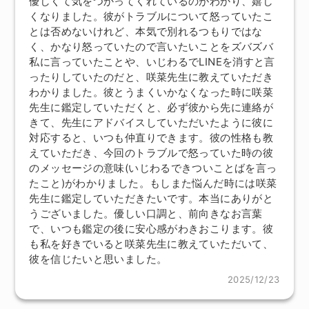
優しくて気をつかってくれているのがわかり、嬉し
くなりました。彼がトラブルについて怒っていたこ
とは否めないけれど、本気で別れるつもりではな
く、かなり怒っていたので言いたいことをズバズバ
私に言っていたことや、いじわるでLINEを消すと言
ったりしていたのだと、咲菜先生に教えていただき
わかりました。彼とうまくいかなくなった時に咲菜
先生に鑑定していただくと、必ず彼から先に連絡が
きて、先生にアドバイスしていただいたように彼に
対応すると、いつも仲直りできます。彼の性格も教
えていただき、今回のトラブルで怒っていた時の彼
のメッセージの意味(いじわるできついことばを言っ
たこと)がわかりました。もしまた悩んだ時には咲菜
先生に鑑定していただきたいです。本当にありがと
うございました。優しい口調と、前向きなお言葉
で、いつも鑑定の後に安心感がわきおこります。彼
も私を好きでいると咲菜先生に教えていただいて、
彼を信じたいと思いました。
2025/12/23