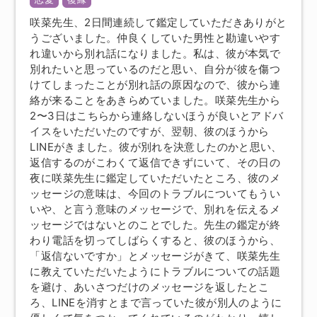
咲菜先生、2日間連続して鑑定していただきありがと
うございました。仲良くしていた男性と勘違いやす
れ違いから別れ話になりました。私は、彼が本気で
別れたいと思っているのだと思い、自分が彼を傷つ
けてしまったことが別れ話の原因なので、彼から連
絡が来ることをあきらめていました。咲菜先生から
2〜3日はこちらから連絡しないほうが良いとアドバ
イスをいただいたのですが、翌朝、彼のほうから
LINEがきました。彼が別れを決意したのかと思い、
返信するのがこわくて返信できずにいて、その日の
夜に咲菜先生に鑑定していただいたところ、彼のメ
ッセージの意味は、今回のトラブルについてもうい
いや、と言う意味のメッセージで、別れを伝えるメ
ッセージではないとのことでした。先生の鑑定が終
わり電話を切ってしばらくすると、彼のほうから、
「返信ないですか」とメッセージがきて、咲菜先生
に教えていただいたようにトラブルについての話題
を避け、あいさつだけのメッセージを返したとこ
ろ、LINEを消すとまで言っていた彼が別人のように