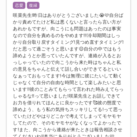
恋愛
復縁
咲菜先生!昨日はありがとうございました😭🩷自分ば
かり責めてたけど私は悪くないと言ったら言い方が
あれかもですが、向こうにも問題はあったのは事実
なので自分を責めるのをやめます!!!冷却期間はしっ
かり自分取り戻すタイミング!見つめ直すタイミング!
だと思って過ごそうと思います😌自分の中ではもう
諦めようとか思っていたんですが、連絡が入るとお
っしゃっていたので向こうから来た時はちゃんと私
の意見をちゃんと伝えて話し合いができてるといい
なぁっておもってます!今は無理に彼にたいして動く
じゃなくて自分の自由な時間として楽しみたいと思
います!!彼のことみてもらって言われた時みえてらっ
しゃるな!!って思いました!咲菜先生とお話しできて
お力を借りれてほんとに良かったです🥰彼の態度で
諦めよう、もう私の気持ちスッキリしてる!って思っ
ていたけどやはりどこかで考えてしまってモヤモヤ
してたので、そのモヤモヤがなくなってよかったで
す!また、向こうから連絡が来たときは報告相談させ
てくださいね!!本当にありがとうございました🩷