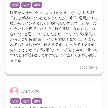
恋愛
結婚
復縁
咲菜せんせ〜い!いつもありがとうございます!5月6
日にご祈祷していただきましたが、昨日1週間ぶりに
彼からラインきました!他愛もない内容でしたが、言
い合いした後でしたので、暫く連絡こないかもしれ
ないな…と思っていましたがビックリです!咲菜先生
から、ご祈祷後1週間〜1ヶ月程様子見てね。と言わ
れておりましたが、連絡きて嬉しかったです♪咲菜
先生はさすがです!!咲菜先生のご祈祷は本当に凄いで
す!またお電話致しますのでどうぞ宜しくお願い致し
ます🙇
2026/05/13
女性のお客様
恋愛
結婚
復縁