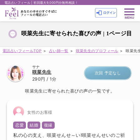
電話占いフィール | 初回最大9,000円分無料相談！
咲菜先生に寄せられた喜びの声 | 1ページ目
電話占いフィールTOP
占い師一覧
咲菜先生のプロフィール
咲菜先生
サナ
咲菜先生
次回 予定なし
290円
/ 1分
咲菜先生に寄せられた喜びの声の一覧です。
女性のお客様
恋愛
結婚
復縁
私の心の支え、咲菜せんせ～い!咲菜せんせいのご祈