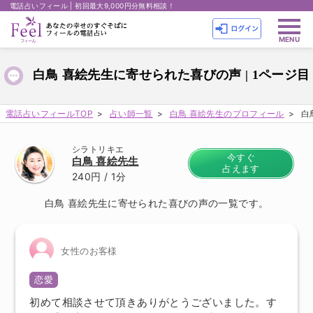
電話占いフィール | 初回最大9,000円分無料相談！
白鳥 喜絵先生に寄せられた喜びの声 | 1ページ目
電話占いフィールTOP
占い師一覧
白鳥 喜絵先生のプロフィール
白
シラトリキエ
今すぐ
白鳥 喜絵先生
占えます
240円
/ 1分
白鳥 喜絵先生に寄せられた喜びの声の一覧です。
女性のお客様
恋愛
初めて相談させて頂きありがとうございました。す