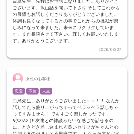
白鳥先生、先程はお世話になりました。ありがとう
ございます。沢山話を聞いて下さり そしてこれから
の展望もお話しくださりありがとうございました。
体調も良くなってくるとの事でこれからの挑戦が楽
しみになって来ました。未来にワクワクしていま
す。また相談させて下さい。宜しくお願いいたしま
す。ありがとうございます。
2026/03/07
女性のお客様
恋愛
不倫
人生
白鳥先生、ありがとうございました～～！！ なんか
話してたら盛り上がっちゃってペラッペラ話しちゃ
ってすみません！ でもすごく楽しかったです
٩(♡ε♡ )۶ 友達との雑談みたいな感じで話せるの
に、ときどき差し込まれる良いセリフがちゃんと心
に刺さるのがほんと不思議です。 もらったアドバイ