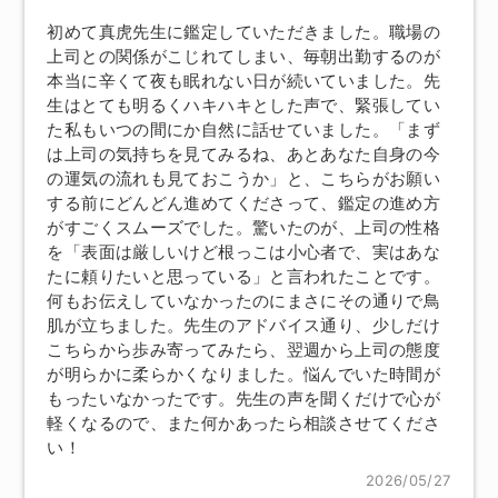
初めて真虎先生に鑑定していただきました。職場の
上司との関係がこじれてしまい、毎朝出勤するのが
本当に辛くて夜も眠れない日が続いていました。先
生はとても明るくハキハキとした声で、緊張してい
た私もいつの間にか自然に話せていました。「まず
は上司の気持ちを見てみるね、あとあなた自身の今
の運気の流れも見ておこうか」と、こちらがお願い
する前にどんどん進めてくださって、鑑定の進め方
がすごくスムーズでした。驚いたのが、上司の性格
を「表面は厳しいけど根っこは小心者で、実はあな
たに頼りたいと思っている」と言われたことです。
何もお伝えしていなかったのにまさにその通りで鳥
肌が立ちました。先生のアドバイス通り、少しだけ
こちらから歩み寄ってみたら、翌週から上司の態度
が明らかに柔らかくなりました。悩んでいた時間が
もったいなかったです。先生の声を聞くだけで心が
軽くなるので、また何かあったら相談させてくださ
い！
2026/05/27