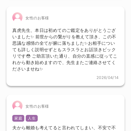
女性のお客様
真虎先生、本日は初めてのご鑑定をありがとうござ
いました✨ 前世からの繋がりを教えて頂き、この不
思議な感情の全てが腑に落ちました✨お相手につい
ても詳しく説明せずともスラスラとお話頂きビック
リです😳 ご助言頂いた通り、自分の直感に従ってこ
れから動き始めますので、先生またご連絡させてく
ださいませね✨
2026/04/14
女性のお客様
家庭
人生
夫から離婚も考えてると言われてしまい、不安で不