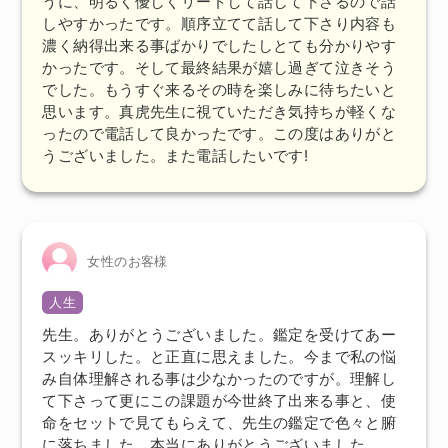
うに、
明るく優しくリードして話して下さるので話
しやすかった
です。順序立てて話して下さり
内容も
濃く納得出来る事ばかり
でしたしとても分かりやす
かったです。そして最終結果が嬉し過ぎて泣きそう
でした。もうすぐ来るその時を楽しみに待ちたいと
思います。
真虎先生に視ていただき気持ちが軽くな
った
ので電話して良かったです。この度はありがと
うございました。また電話したいです!
女性のお客様
人生
先生。ありがとうございました。鑑定を受けてあー
スッキリした。と正直に思えました。今まで私の悩
み自体理解される事は少なかったのですが。理解し
て下さって更にこの課題が今世終了出来る事と、使
命をセットで見てもらえて、先生の鑑定で色々と腑
に落ちました。本当にありがとうございました。