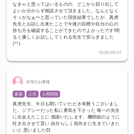
なきゃと思ってはいるものの、どこから切り出して
よいか分からず相談させて頂きました。なんとなく
そぅかなぁ〜と思っていた現状結果でしたが、真虎
先生とお話し出来たことで今後の目標や自分の心の
持ち方を確認することができたのでよかったです!明
るく優しくお話ししてくれる先生で安らぎました
(^^)
2026/05/01
女性のお客様
家庭
人生
人間関係
真虎先生、今日も聞いていただき有難うございまし
た。ジプシーだった私に勇気を下さった 唯一の先生
に出会えたことに 感謝いたします。機関銃のように
吐き出させて貰い 自分らしく前向きに生きていきた
いと 思いました💞