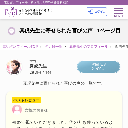
電話占いフィール | 初回最大9,000円分無料相談！
真虎先生に寄せられた喜びの声 | 1ページ目
電話占いフィールTOP
占い師一覧
真虎先生のプロフィール
真虎先生
マコ
次回 8/8
真虎先生
21:00～
280円
/ 1分
真虎先生に寄せられた喜びの声の一覧です。
ベストレビュー
女性のお客様
初めて視ていただきました。他の方も仰っているよ