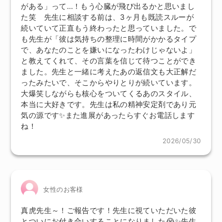
がある」って…！もう心臓が飛び出るかと思いまし
た笑 先生に相談する前は、3ヶ月も既読スルーが
続いていて正直もう終わったと思っていました。で
も先生が「彼は気持ちの整理に時間がかかるタイプ
で、あなたのことを嫌いになったわけじゃないよ」
と教えてくれて、その言葉を信じて待つことができ
ました。先生と一緒に考えたあの返信文も大正解だ
ったみたいで、そこからやりとりが続いています。
大爆笑しながらも核心をついてくるあのスタイル、
本当に大好きです。先生は私の精神安定剤であり元
気の源です✨また進展があったらすぐお電話します
ね！
2026/05/30
女性のお客様
真虎先生～！ご報告です！先生に視ていただいた彼
とついにお付き合いすることになりました😭✨先生