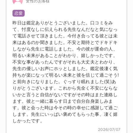
女性のお客様
恋愛
昨日は鑑定ありがとうございました。口コミをみ
て、忖度なしに伝えられる先生なんだなと気になっ
て電話させて頂きました。今付き合ってる彼とは未
来はあるのか聞きました。不安と期待とでドキドキ
しながら先生に電話しました。今の彼が運命の人、
明るい未来があることがわかり、嬉しかったです。
不安な事があったんですがそれも大丈夫とわかり、
先生の優しいお声にホッとしました。鑑定後凄く気
持ちが楽になって明るい未来と彼を信じて過ごそう!
と前向きになりました。ぐっすり眠れました(笑)あ
りがとうございます。これから先全く不安にならな
いかと言うと自信がないですがその時はまた連絡し
ます。彼と一緒に暮らす日まで自分自身楽しみま
す。彼と会った時は今その時の幸せに感謝して過ご
します。先生にいっぱい褒めてもらった事、凄く嬉
しかったです。
2026/07/07