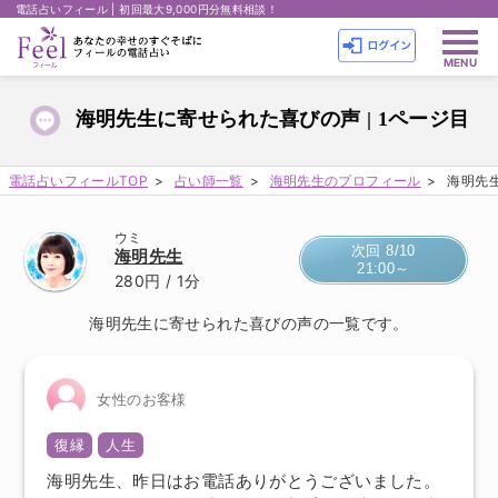
電話占いフィール | 初回最大9,000円分無料相談！
海明先生に寄せられた喜びの声 | 1ページ目
電話占いフィールTOP
占い師一覧
海明先生のプロフィール
海明先生
ウミ
次回 8/10
海明先生
21:00～
280円
/ 1分
海明先生に寄せられた喜びの声の一覧です。
女性のお客様
復縁
人生
海明先生、昨日はお電話ありがとうございました。