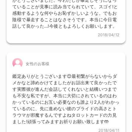
がとうございました。今わたしが暴走しそうになっ
ていることが見事に読み当てられていて、スゴイ!と
感動するような何やらお恥ずかしいような。でもお
陰様で暴走することはなさそうです。本当に今日電
話して良かった…!今後ともよろしくお願いします。
2018/04/12
女性のお客様
鑑定ありがとうございます😊最初繋がらないからダ
メかなと諦めかけてましたがお話出来て良かったで
す実際彼が進んだ会話してくれないと結構いつまで
も不安な私ですが、本当に大切にされているのはわ
かっているのにお互い必要なのも誰より2人がわかっ
ているのに、先に進めない彼のプライドの高さとト
ラウマが邪魔するんですよねタロットカードの力見
ました!頑張ってみますお祈りお願い致します🤲
2018/04/11