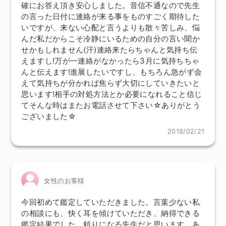
確にお答え頂き安心しました。音信不通なので先生
の言った日付に連絡が来る事をものすごく期待した
いですが、来ない心配と言うよりも散々苦しみ、悩
んだ私だからこそ冷静にいるための自分の言い聞か
せかもしれません(汗)連絡来たらちゃんと気持ち伝
えますし!万が一連絡がなかったら3月に気持ちちゃ
んと伝えます!進展したいですし、もちろん急がず会
えて気持ちが分かれば焦らず大切にしていきたいと
思います!相手の対処方法とか必要になれること信じ
てそんな時はまたお電話させて下さい☆ありがとう
ございました☆
2018/02/21
女性のお客様
今回初めて鑑定していただきました。言葉少ない私
の相談にも、快く耳を傾けていただき、納得できる
鑑定結果でした。頼りになる先生だと思います。あ