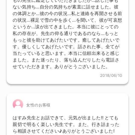
もの先生に鑑定していただきましたが…話した事も
ない気持ち…自分の気持ちが素直に話せました。彼
の体調とか…彼の今の状況…私と連絡を再開させる前
の状況…裸足で雪の中を歩く…を聞いて、彼が可哀想
というか…涙が出てきました。本当に彼にとっての
私の存在が、先生の仰る通りであるのなら…もっと
もっと彼を助けてあげたいです。癒してあげたいで
す。優しくしてあげたいです。話された事、全てが
当たっていると思います。本当に信頼出来ると感じ
ました。また迷ったり、落ち込んだりしたら電話さ
せていただきます。ありがとうございました。
2018/06/10
女性のお客様
はすみ先生とお話できて、元気が出ました‼ とても
親切で明るく楽しい先生です。また、行き詰まった
ら相談させてください♪ありがとうございました!