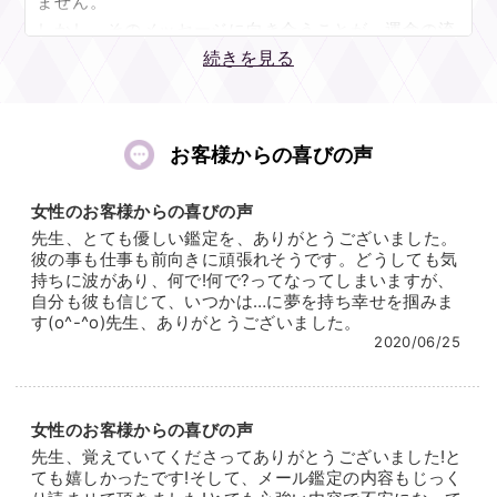
ません。
しかし、そのメッセージに向き合うことが、運命の流
れを変える第一歩となりましょう。
続きを見る
ほんの少しの勇気が、ご自身のより良い未来へと繋が
る可能性のトビラを開くことになるのです。
お客様からの喜びの声
ご相談者様に、より幸せな日々を過ごしていただきた
い、ささやかながら、そのお手伝いができればという
女性のお客様からの喜びの声
思いで鑑定させていただきます。
先生、とても優しい鑑定を、ありがとうございました。
彼の事も仕事も前向きに頑張れそうです。どうしても気
持ちに波があり、何で!何で?ってなってしまいますが、
自分も彼も信じて、いつかは…に夢を持ち幸せを掴みま
す(o^-^o)先生、ありがとうございました。
2020/06/25
女性のお客様からの喜びの声
先生、覚えていてくださってありがとうございました!と
ても嬉しかったです!そして、メール鑑定の内容もじっく