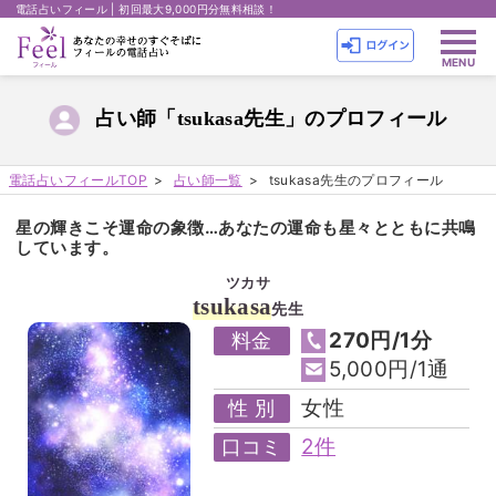
電話占いフィール | 初回最大9,000円分無料相談！
占い師「tsukasa先生」のプロフィール
電話占いフィールTOP
占い師一覧
tsukasa先生のプロフィール
星の輝きこそ運命の象徴…あなたの運命も星々とともに共鳴
しています。
ツカサ
tsukasa
先生
270円/1分
料金
5,000円/1通
女性
性 別
2件
口コミ