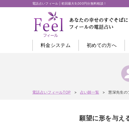
電話占いフィール | 初回最大9,000円分無料相談！
料金システム
初めての方
へ
電話占いフィールTOP
占い師一覧
慧深先生の
願望に形を与え