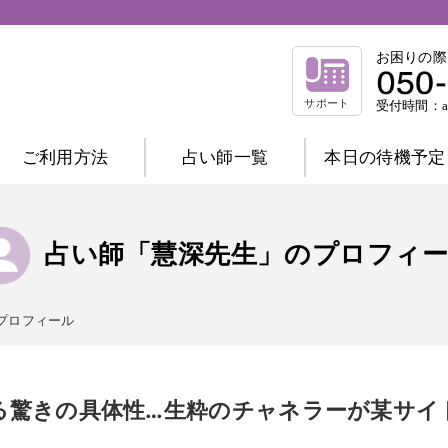
お困りの際
サポート
受付時間：am
ご利用方法
占い師一覧
本日の待機予定
相談内容別一覧
不倫相談
復縁相談
浮気相談
結
占い師「慧深先生」のプロフィ
縁結び相談
仕事相談
祈祷相談
前世相談
家庭相談
プロフィール
占術別一覧
霊感霊視
波動修正
霊感タロット
チャネリング
オーラ
西洋占星術
る驚きの具体性…生粋のチャネラーが某サイ
数秘術
マヤ暦
易
タロット