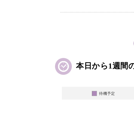
本日から
1週間
待機予定