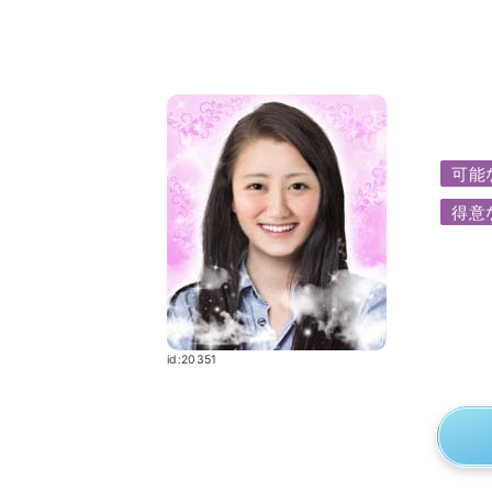
可能
得意
id:20351