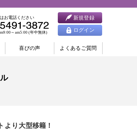
新規登録
はお電話ください
ログイン
9:00～am5:00 (年中無休)
喜びの声
よくあるご質問
婚相談
ツインレイ相談
ール
人間関係相談
開運相談
除霊相談
祈願祈祷
ヒーリング
思念伝達
東洋占星術
四柱推命
九星気学
トより大型移籍！
風水
姓名判断
夢占い