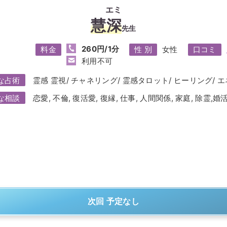
エミ
慧深
先生
260円/1分
料金
性 別
女性
口コミ
利用不可
な占術
霊感 霊視/ チャネリング/ 霊感タロット/ ヒーリング/ 
な相談
恋愛, 不倫, 復活愛, 復縁, 仕事, 人間関係, 家庭, 除霊,婚
次回 予定なし