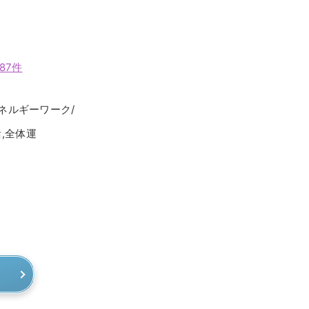
87件
エネルギーワーク/
活,全体運