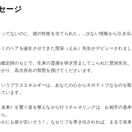
ッセージ
言ってないのに、彼の性格を当てられた」…少ない情報から引き出
多くのペアを誕生させてきた慧深（えみ）先生がデビューされまし
物鑑定師のもとで、生来の霊感を研ぎ澄ましてこられた慧深先生。
繋がり、高次存在の智慧を授けてくださいます。
というプラスエネルギーは、あなたの心からネガティブなものを取
ちています。
く未来》を繋ぐ道を整えながら行うチャネリングは、お相手の基本
せん。
いかにも彼が言いそう！」なセリフを導き出されれば、まるで未来