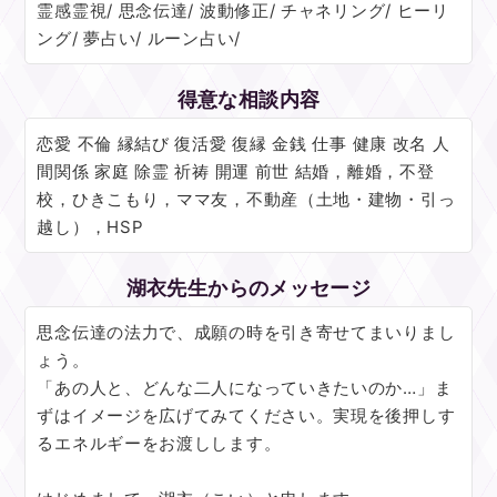
霊感霊視/ 思念伝達/ 波動修正/ チャネリング/ ヒーリ
ング/ 夢占い/ ルーン占い/
得意な相談内容
恋愛 不倫 縁結び 復活愛 復縁 金銭 仕事 健康 改名 人
間関係 家庭 除霊 祈祷 開運 前世 結婚，離婚，不登
校，ひきこもり，ママ友，不動産（土地・建物・引っ
越し），HSP
湖衣先生からのメッセージ
思念伝達の法力で、成願の時を引き寄せてまいりまし
ょう。
「あの人と、どんな二人になっていきたいのか…」ま
ずはイメージを広げてみてください。実現を後押しす
るエネルギーをお渡しします。