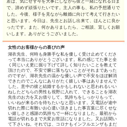
差は、気にせず今を大事にしながら彼と一緒になれる日ま
も親しまれてきた先生ならではの、先読みの機知に富
で、諦めず頑張りたいです。主人の事も、私の予想通りで
んだアドバイスに加え、祈祷師として長年、磨いてき
した。今後、様子を見ながら離婚に向けて考えて行きたい
た思念伝達のお力も合わさり「彼の愛を実感できな
と思います。今日は、先生とお話し出来て、ほんとに良か
い」「私の気持ちは伝わっていないのかもしれない」
ったです。また、何かありましたら、ご相談、宜しくお願
そんな憂鬱は明るく塗り替えられることでしょう。
いします。ありがとうございました。
目に見えない事柄のために、目に見えない傷を作って
女性のお客様からの喜びの声
いく…悲しい連鎖を断ち切る【恋の大革命】は、この
湖衣先生、何時も身勝手な私を優しく受け止めてくださ
って本当にありがとうございます。私の感じてた事と全
ご縁から始まるのかもしれません。
く同じいえ更に掘り下げて詳しく知りたいことを教えて
頂けたので、不安で腑に落ちないことがそれまであった
あなたらしさをいかなる時も受け止めてくださる湖衣
のですが、湖衣先生の温かな優しい声で不安をほぼ解消
できたのでこんなにありがたく嬉しい事はありませんで
先生と一緒に、新しい未来を描き始めましょう！
した。意中の彼と結婚するかもしれないと思われるいい
ねしたどちらの男性も視野に入れて、できることを湖衣
先生のお力を又お借りして、気持ちをしっかりもって、
いいねが来るのを待ちたいなと思います。又電話が途中
切れた際に有難いお心遣い頂きました事言葉に尽くせな
い嬉しさと感謝の気持ちで一杯になりました。最初から
電話が切れるまで大変お世話になりました。又お話聞い
て下さいね。それでは、コロナもインフルエンザもまだ