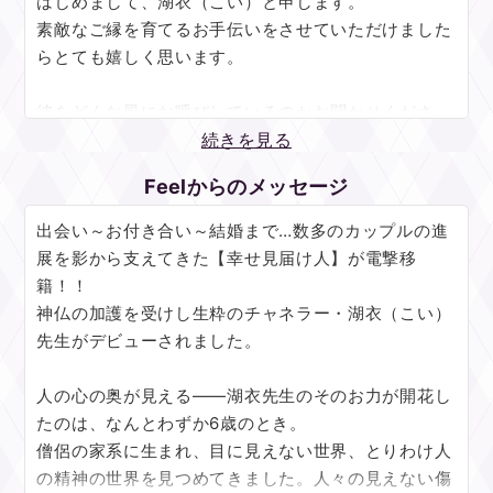
はじめまして、湖衣（こい）と申します。
素敵なご縁を育てるお手伝いをさせていただけました
らとても嬉しく思います。
彼をどんな風にお呼びしているのかお聞かせくださ
い。あなたのお声の波動を頼りに、お相手の精神世界
続きを見る
のドアを開きます。
Feelからのメッセージ
聞きたいお気持ち、届けたいお言葉…心と心をつなぐ
ヒントを、高位霊体の力を借りて探らせていただきま
出会い～お付き合い～結婚まで…数多のカップルの進
す。
展を影から支えてきた【幸せ見届け人】が電撃移
籍！！
最も効果的な選択肢は、今どう考えているのかに加え
神仏の加護を受けし生粋のチャネラー・湖衣（こい）
て、過去の印象や思いを知ることで浮かび上がってき
先生がデビューされました。
ます。
愛情の実感と、前向きに進むきっかけとなりますよ
人の心の奥が見える――湖衣先生のそのお力が開花し
う、力と言葉を尽くさせてください。
たのは、なんとわずか6歳のとき。
僧侶の家系に生まれ、目に見えない世界、とりわけ人
人と関わって生きていく以上、お悩みは恋愛だけに留
の精神の世界を見つめてきました。人々の見えない傷