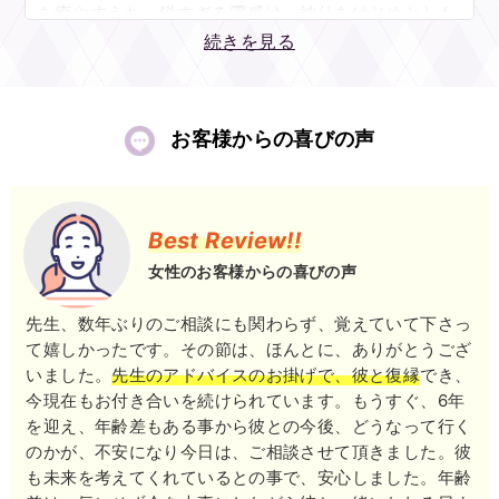
まらないかと思います。お仕事上のご心配事、家庭の
を癒やすうち、鋭すぎる霊感は、神仏をはじめとした
お悩み…どんなことにでも寄り添わせてください。
高位霊体との交信を可能とするに至ったのです。
続きを見る
私とのご縁を通してあなたらしく、喜びを手にしてい
ただけたなら、こんなに嬉しいことはありません。
お悩みの解消は元より「生きづらさを取り除くこと」
を重視したご鑑定は、温かみにあふれたヒアリングか
お客様からの喜びの声
お話できる機会を、心よりお待ちしております。
ら始まります。
恋のご相談1つ取っても、気持ちが見えない／明確な
言葉がほしい／今後どうなるか…不安の元は多岐にわ
たるもの。先生は、お二人の歴史の裏にあった様々な
Best Review!!
感情を「神の視点」を借りて導き出すことで、これら
女性のお客様からの喜びの声
の心配事を1つ1つ丁寧に解きほぐしてくださいます。
先生、数年ぶりのご相談にも関わらず、覚えていて下さっ
第一印象、どんな関係になりたいと考えているのかな
て嬉しかったです。その節は、ほんとに、ありがとうござ
いました。
先生のアドバイスのお掛げで、彼と復縁
でき、
ど、今現在の気持ちに留まらないお相手の心理を深く
今現在もお付き合いを続けられています。もうすぐ、6年
知ることで、あなたの中でも進み方の方向性が見えて
を迎え、年齢差もある事から彼との今後、どうなって行く
くるはずです。
のかが、不安になり今日は、ご相談させて頂きました。彼
も未来を考えてくれているとの事で、安心しました。年齢
仏教、神道、心理学といった「学術としての神秘」に