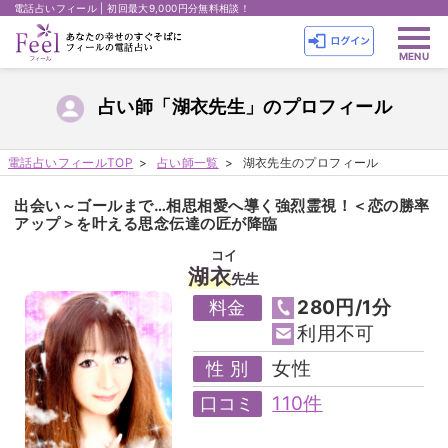
電話占いフィール | 初回最大9,000円分無料相談！
占い師「湖衣先生」のプロフィール
電話占いフィールTOP
占い師一覧
湖衣先生のプロフィール
出会い～ゴールまで…相思相愛へ導く強烈霊視！＜恋の勝率
アップ＞を叶える思念伝達の匠が降臨
コイ
湖衣
先生
280円/1分
料金
利用不可
女性
性 別
110件
口コミ