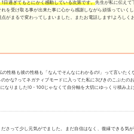
 1日過ぎてもとにかく感動している次第です。
先生が私に伝えて
それを受け取る事が出来た事に心から感謝しながら頑張っていくし
視点がまるで変わってしまいました。またお電話します!よろしくお
私の性格も彼の性格も「なんでそんなにわかるの!」って言いたく
るのかな?ってネガティブモードに入ってた私に3びきのこぶたの
になりました!0・100じゃなくて自分軸を大切にゆっくり積み上
くださって少し元気がでました。まだ自信はなく、復縁できる気が