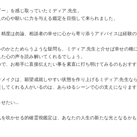
ー」を感じ取っていたミディア.先生。
人の心や願いに力を与える鑑定を目指して来られました。
く精度は勿論、相談者の幸せに心から寄り添うアドバイスは経験の
のかとためらうような疑問も、ミディア.先生と介せば幸せの種
れた心の声を読み解いてくれるでしょう。
ので、お相手に直接伝えたい事を素直に打ち明けてみるのもおすす
ジメイクは、願望成就しやすい状態を作り上げるミディア.先生な
援してくれる人がいるのは、あらゆるシーンで心の支えになります
らせたい…
風を吹かせる的確霊視鑑定は、あなたの人生の新たな光となるかも