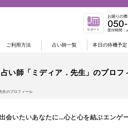
お困りの際
サポート
受付時間：am
ご利用方法
占い師一覧
本日の待機予定
相談内容別一覧
不倫相談
復縁相談
浮気相談
結
占い師「ミディア．先生」のプロフ
縁結び相談
仕事相談
祈祷相談
前世相談
家庭相談
先生のプロフィール
占術別一覧
霊感霊視
波動修正
霊感タロット
チャネリング
オーラ
西洋占星術
出会いたいあなたに…心と心を結ぶエンゲ
数秘術
マヤ暦
易
タロット