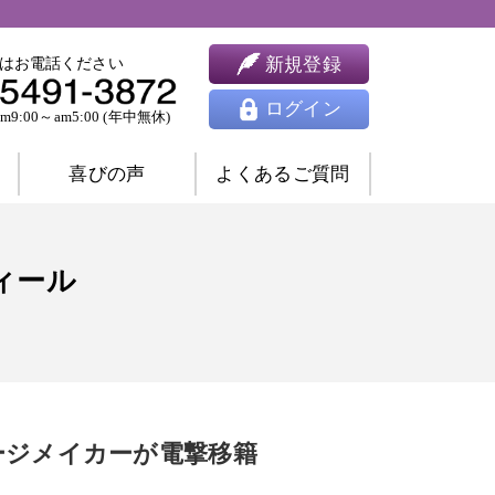
新規登録
はお電話ください
ログイン
9:00～am5:00 (年中無休)
喜びの声
よくあるご質問
婚相談
ツインレイ相談
ィール
人間関係相談
開運相談
除霊相談
祈願祈祷
ヒーリング
思念伝達
東洋占星術
四柱推命
九星気学
ージメイカーが電撃移籍
風水
姓名判断
夢占い