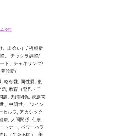
443件
、出会い）/ 祈願祈
、 チャクラ調整/
ード、チャネリング/
夢診断/
, 略奪愛, 同性愛, 複
友問題, 教育（育児・子
題, 夫婦関係, 親族問
過去世、中間世）, ツイン
ーセルフ, アカシック
健康, 人間関係, 仕事,
スパートナー, パワーハラ
持ち（生死不問）, 美