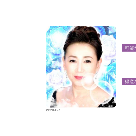
可能
得意
id:20427