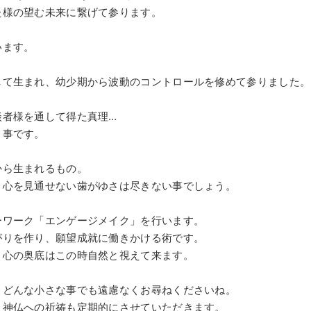
た様の望む未来に繋げて参ります。
います。
して生まれ、幼少期から波動のコントロールを修めて参りました。
談者様を通して得た真理…
う事です。
から生まれるもの。
、心を見通せない歯がゆさは尽きない事でしょう。
ーワーク「エンゲージメイク」を行います。
がりを作り、願望成就に働きかける術です。
、心の奥底はこの時自然と視えて来ます。
、どんな小さな事でも遠慮なくお尋ねくださいね。
、神仏への祈祷も定期的にさせていただきます。