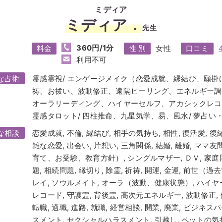
ミディア
ミディア．
先生
360円/1分
料金
性 別
女性
口コミ
利用不可
な占術
霊感霊視/ エンゲージメイク（恋愛成就、縁結び、願掛け
祷、お祓い、波動修正、遠隔ヒーリング、エネルギー調整
オーラリーディング、ハイヤーセルフ、アカシックレコ
霊感タロット/ 四柱推命、九星気学、易、風水/ 夢占い・
な相談
恋愛成就, 不倫, 縁結び, 相手の気持ち, 相性, 復活愛, 復縁
雑な恋愛, 出会い, 片想い, 三角関係, 結婚, 離婚, ママ
育て、お受験、教育方針）, シングルマザー, ＤＶ, 家庭問
題, 相続問題, 縁切り, 除霊, 祈祷, 開運, 金運, 前世（
レイ, ソウルメイト, オーラ（波動、健康状態）, ハイヤ
レコード, 守護霊, 背後霊, 高次元エネルギー, 波動修正, 
転職, 適職, 進路, 就職, 経営相談, 開業, 廃業, ビジネ
スメント, セクシャルハラスメント, 引越し, ペットの気