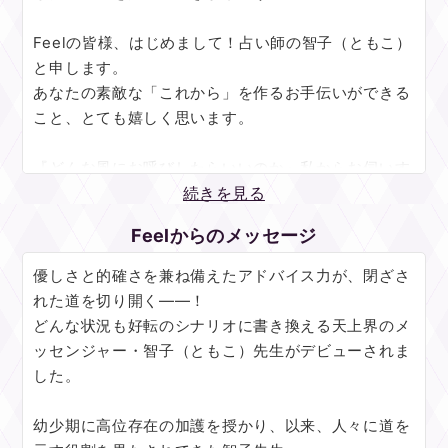
Feelの皆様、はじめまして！占い師の智子（ともこ）
と申します。
あなたの素敵な「これから」を作るお手伝いができる
こと、とても嬉しく思います。
『どんな風にお呼びしたらいいのか』私からお伺いす
るのはこれだけです。後は思うままにお話しくださ
続きを見る
い。
Feelからのメッセージ
お声をまっすぐに受け止めさせて頂くことで私と高位
存在とのつながりは深まり、より多くのことを見るこ
優しさと的確さを兼ね備えたアドバイス力が、閉ざさ
とが出来ます。主観を持ち出すことはしませんので、
れた道を切り開く――！
お心の内を何でもお聞かせ頂けましたら幸いです。
どんな状況も好転のシナリオに書き換える天上界のメ
ッセンジャー・智子（ともこ）先生がデビューされま
一口に「お相手のこと」と言っても、あの時の気持
した。
ち、今の気持ち、これからの気持ち…お知りになりた
いことはたくさんあるかと思います。具体性と伝わり
幼少期に高位存在の加護を授かり、以来、人々に道を
やすさを第一に、時期や周囲の動きも含めたメッセー