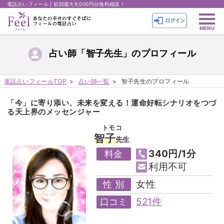
電話占いフィール | 初回最大9,000円分無料相談！
占い師「智子先生」のプロフィール
電話占いフィールTOP
占い師一覧
智子先生のプロフィール
「今」に寄り添い、未来を変える！運命好転シナリオをつづ
る天上界のメッセンジャー
トモコ
智子
先生
340円/1分
料金
利用不可
女性
性 別
521件
口コミ