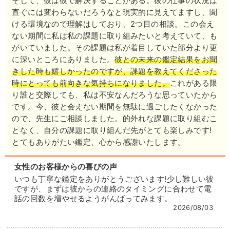
そして、彼は彼で解決することがある。彼の仕事の状況は
段は人に頼られる立場」に置かれている方からの支持
直ぐには変わらないだろうなと現実的に見えてますし、聞
が特に厚く、対面鑑定時代は「こんな時は智子先生し
ける環境なので理解はしており、2つ目の相談。この会え
か頼れない…！」と遠方から足しげく通う方も数多く
ない期間に私は私の課題に取り組みたいと考えていて、も
いらしたそうです。
がいていました。その課題は私が着目していた部分より更
に深いところにありました。
彼との未来の鑑定結果をお聞
確かな足取りで未来へ向かっている実感に、あなたの
きした時も嬉しかったのですが、課題を教えてくださった
心も気付けば上向きになっているはず。
時にとっても前向きな気持ちになりました。
これがある限
行き詰まってしまったお悩みこそ、ぜひ打ち明けてい
り誰と交際しても、私は不安なんだろうな思っていたから
ただきたい先生です。
です。今、彼と会えない期間を無駄に過ごしたくなかった
ので、先生にご相談しました。的外れな課題に取り組むこ
となく、自分の課題に取り組んだ先がとても楽しみです!
とてもありがたい鑑定、心から感謝いたします。
女性のお客様からの喜びの声
いつも丁寧な鑑定をありがとうございます!少し難しい彼
ですが、まずは彼からの連絡のタイミングに合わせて電
話の回数を増やせるようがんばってみます。
2026/08/03