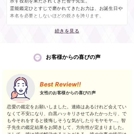
示す役割を果たされてきた智子先生。
ジをひも解かせて頂きますね。
霊能鑑定ひとすじで磨かれてきたお力は、お誕生日や
本名を必要としないほどの鋭さを誇ります。
現状に寄り添うことももちろん大切ですので、アドバ
イスは日常の中で実行しやすいものを、と心がけてお
あなたとお相手との間に何があったのか……そのご不
続きを見る
ります。あなたの足を止めてしまっている不安の元を
安の元に直接、寄り添うことで目に見えない世界と深
どんどん私に預けて頂けたなら、同じ分だけ、道を開
くつながり、過去～今現在に至るまでの心の動きから
くカギに変えてお返ししたいと思います。
周囲の状況、運気の上がる時期を詳細に伝えてくださ
お客様からの喜びの声
います。
私の力が、一歩を踏み出すきっかけとなりますよう
もやもやした気持ちを手放すごとに明快な答えが手渡
に。
され、あなたの中でも納得感が高まるとともに次のビ
ご縁を頂けることを楽しみにしておりますね。
ジョンが見えてくることでしょう。
Best Review!!
女性のお客様からの喜びの声
さらに、相談内容に即した「最適のアドバイス」をお
得意とされていますので、今後の行動や心がけについ
恋愛の鑑定をお願いしました。連絡はあるけれど会えてい
てもしっかりフォロー！
なくて不安になり、白黒ハッキリさせてみたかったり、で
も今それをすると後悔しそうな気がしたりモヤモヤ…。智
穏やかに、しかし力強く幸福への最短経路をリードし
子先生の鑑定結果をお聞きして、方向性が定まりました。
てくださる智子先生は、介護士、医療従事者など「普