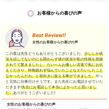
や迷い、お相手の気持ちにそっと光をあてていきま
のみ（本名でなくとも可、とのこと）。
す。
「後はモヤモヤを吐き出していただけなのに、気付け
お客様からの喜びの声
必要に応じて、ご相談者さまがこれまで築いてこられ
ばサクサクとリードしてくれていた」とは採用担当者
た努力や魅力を尊重しながら、“現実的な視点”から選
の談。
択肢をご提案させていただくこともあります。
まとまらない気持ちを丸ごと受け止めてもらえる心地
Best Review!!
「占いってどんなふうに話せばいいのかな？」
良さの中、山葵先生独自のインスピレーションはお相
女性のお客様からの喜びの声
「うまく説明できなかったらどうしよう…」
手の現在の心持ち、やがて訪れる心境の変化といった
そんなふうに緊張される方もいらっしゃいますが、大
現在～未来はもちろんのこと、過去をも具体的に照ら
この度は先生どうもありがとうございました。
少ししか状
丈夫です。
し出していきます…。
況を話してないのにも関わらず彼の状況や私の性格を把握
ご相談は、うまく言葉にできなくても構いません。少
されてて驚きましたし、たいへんお優しい言葉で私にお伝
しずつ、お話を伺いながら一緒に整理していきましょ
えくださり、昨晩眠れず悩んでいたことなどたいしたこと
お相手がいつか、ご相談者に
う。
なかったんだわ。と前向きに捉える事ができました。
やっ
・言いたかったこと
と元気に仕事行けそうです。また先生にお電話させていた
・したかったこと
だきます!
先生にお電話して本当によかったと思いまし
カードの結果は、未来を決めつけるものではありませ
・わかってほしかったこと
た。
ありがとうございました!
ん。
等など
「あなたがどんな選択をするかを助けてくれる道標」
女性のお客様からの喜びの声
だと私は信じています。
言動や行動の裏に秘められていた本心が温かいお言葉