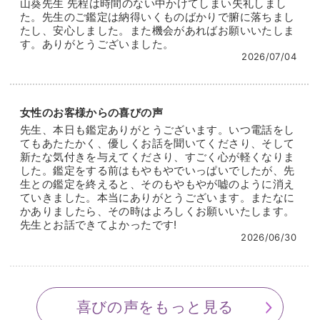
山葵先生 先程は時間のない中かけてしまい失礼しまし
不安を一方的にあおるような鑑定ではなく、
で紡ぎ出される様子は「運命の再解釈」と言っても過
た。先生のご鑑定は納得いくものばかりで腑に落ちまし
お客様が心の底で本当に望んでいることに、そっと手
たし、安心しました。また機会があればお願いいたしま
言ではありません。
を伸ばしていけるような鑑定を目指しています。
す。ありがとうございました。
本来通じ合っているはずのお2人だと感じ取るからこ
2026/07/04
そ、行き違いの元になっているものを細やかに取り除
あなたが、あなたらしく前に進んでいけるように。
いていってくださいます。
祈りと真心を込めて、その時間をそっと見守らせてく
女性のお客様からの喜びの声
ださい。
そんな神秘性を発揮する一方で、現実に寄り添った実
先生、本日も鑑定ありがとうございます。いつ電話をし
践的なアドバイスにも意欲的でいらっしゃるのも先生
てもあたたかく、優しくお話を聞いてくださり、そして
ご縁をいただけることを、心よりお待ちしておりま
の特徴です。
新たな気付きを与えてくださり、すごく心が軽くなりま
す。
した。鑑定をする前はもやもやでいっぱいでしたが、先
生との鑑定を終えると、そのもやもやが嘘のように消え
その内容は毎日のちょっとした心がけから、ここ一番
ていきました。本当にありがとうございます。またなに
のチャンスを活かす大作戦まで多岐にわたります。
かありましたら、その時はよろしくお願いいたします。
先生とお話できてよかったです!
豊かなイメージを身近な表現に落とし込んでご説明い
2026/06/30
ただけるので、試しやすく、また効果を実感しやすい
というお得感に満ちています。
生き方をほんの少し変えることで輝き始める未来、あ
喜びの声をもっと見る
なたにも早くご体験いただきたいです！