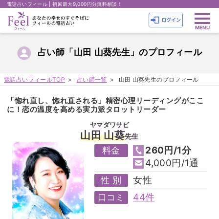
電話占いフィール | 初回最大9,000円分無料相談！
占い師「山田 山葵先生」のプロフィール
電話占いフィールTOP
占い師一覧
山田 山葵先生のプロフィール
「惚れ直し、惚れ直される」精密心理リーディングがここ
に！恋の温度を高める実力派タロットリーダー
ヤマダワサビ
山田 山葵
先生
260円/1分
料金
4,000円/1通
女性
性 別
44件
口コミ