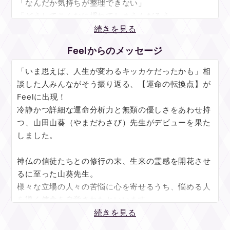
「なんだか気持ちが整理できない」
「どうしてこんなに揺れてしまうんだろう」
そんなときこそ、自分の本音と静かに向き合うチャン
続きを見る
スです。
Feelからのメッセージ
占いは、気持ちを整理したり、大切なことを見つめ直
「いま思えば、人生が変わるキッカケだったかも」相
したりするための“対話のツール”としても活用できる
談した人みんながそう振り返る、【運命の転換点】が
ものだと、私は感じています。
Feelに出現！
冷静かつ詳細な運命分析力と無類の優しさをあわせ持
「◯◯と呼んでください」と最初にお伝えいただけ
つ、山田山葵（やまだわさび）先生がデビューを果た
れば、お名前も本名でなくて大丈夫です。
しました。
占いが初めての方も、日常の小さなお悩みでも、どう
ぞ安心してお話しください。
神仏の信徒たちとの修行の末、生来の霊感を開花させ
るに至った山葵先生。
私の占いでは、「今どんな気持ちで、これから何を大
様々な立場の人々の苦悩に心を寄せるうち、悩める人
切にしていきたいか」を一緒に見つめていきます。
を導く使命を自覚されたといいます。
お時間の許す限り丁寧にお話をうかがい、出てきたカ
続きを見る
ードの意味をひもときながら、お客様の中にある想い
ご鑑定の際、ご相談者まで確認するのはなんと呼び名