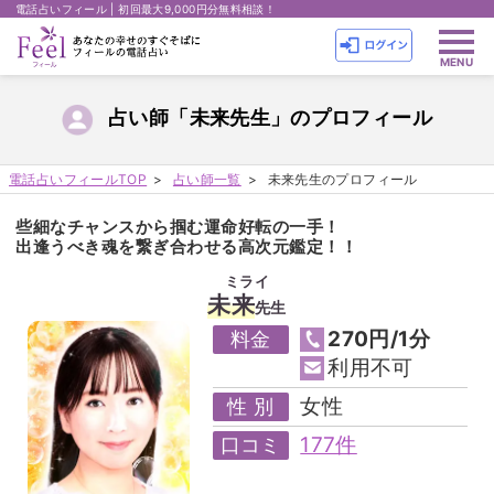
電話占いフィール | 初回最大9,000円分無料相談！
占い師「未来先生」のプロフィール
電話占いフィールTOP
占い師一覧
未来先生のプロフィール
些細なチャンスから掴む運命好転の一手！
出逢うべき魂を繋ぎ合わせる高次元鑑定！！
ミライ
未来
先生
270円/1分
料金
利用不可
女性
性 別
177件
口コミ