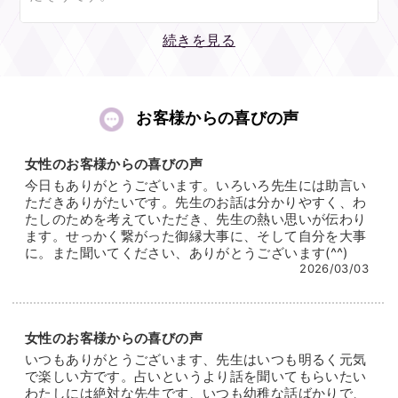
感覚を研ぎ澄ますにつれ、お相手から伝わってくるの
は、あなたと過ごしてきた時間に対する想いです。
音声や映像が伴うこともあるという未来視の鋭さは、
続きを見る
あなたに初めて出会ったとき感じた気持ち、いま育て
メイン占術である＜数秘方位術＞との融合により格段
ている気持ち。どんな状況にあって、どんなときにあ
に進化しました！
なたのことを強く意識するのか……シンプルでわかり
生年月日の数字1ケタ1ケタから基本的な性格や考え
お客様からの喜びの声
やすいお答えを心がけています。気になることは「気
方、生まれ持った運勢を読み、お相手の心の動きをリ
になる！」と思ったタイミングでおたずねくださいま
アルタイムで細やかに表現してくださいます。
女性のお客様からの喜びの声
せ。
今日もありがとうございます。いろいろ先生には助言い
どんな状況で、何を思いながら過ごしているのか？
ただきありがたいです。先生のお話は分かりやすく、わ
おふたりの運気、性質がよく噛み合う時期も合わせて
日々の中で相談者のことを意識するタイミングは？
たしのためを考えていただき、先生の熱い思いが伝わり
鑑定いたします。
ます。せっかく繋がった御縁大事に、そして自分を大事
具体的なイメージは、心当たりはもちろん、これまで
に。また聞いてください、ありがとうございます(^^)
互いの生きるリズムが揃い、心が重なるようなアドバ
知らなかった一面をも克明に照らし出します。
2026/03/03
イスをさせていただけたら嬉しいです。心の具合に合
わせた提案ができればと思いますので、心配事も安心
「あのとき、私のことどう思った？」「彼はこんなと
して委ねてくださいね。
きどうするかな？」本人にはなかなか確かめられな
女性のお客様からの喜びの声
い、過去や「もしも」についても明快にお答えいただ
いつもありがとうございます、先生はいつも明るく元気
お悩みの一番近くで、幸せをつかむ姿を見届けさせて
け、ご不安はみるみる解消されていくことでしょう。
で楽しい方です。占いというより話を聞いてもらいたい
いただけるのなら、これに勝る喜びはありません。
わたしには絶対な先生です、いつも幼稚な話ばかりで、