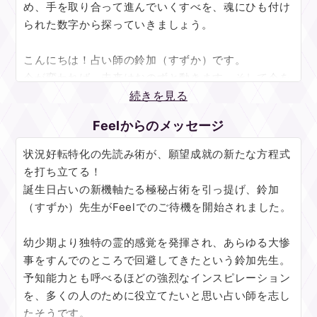
め、手を取り合って進んでいくすべを、魂にひも付け
られた数字から探っていきましょう。
こんにちは！占い師の鈴加（すずか）です。
今が変われば、未来はおのずと動きます。そして今を
変える力は、もうあなたがたの中に眠っているので
続きを見る
す。生まれた日にまでさかのぼって、運命を目覚めさ
Feelからのメッセージ
せるヒントをお伝えします。
状況好転特化の先読み術が、願望成就の新たな方程式
私の用いる数秘方位術は、お誕生日から「運勢や気質
を打ち立てる！
の方向性」を解き明かす占術です。数字ひとつひとつ
誕生日占いの新機軸たる極秘占術を引っ提げ、鈴加
が持つ意味をもとに、お相手の魂のかたちを見させて
（すずか）先生がFeelでのご待機を開始されました。
いただきます。
あなたのお声が発する波動に寄り添うことで、より深
幼少期より独特の霊的感覚を発揮され、あらゆる大惨
い、本質的な霊視が可能です。お相手を思い描きなが
事をすんでのところで回避してきたという鈴加先生。
ら、ご不安を預けるつもりで何でもお話しください
予知能力とも呼べるほどの強烈なインスピレーション
ね。
を、多くの人のために役立てたいと思い占い師を志し
たそうです。