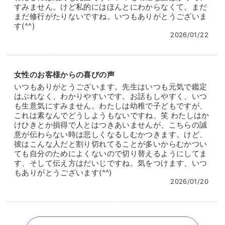
お声がけいただける日を、いつでも心待ちにしており
すみません。けど私的にはほんとにわからなくて。まだ
安心感と力強さを兼ね備えたご鑑定を通して、鈴加先
まだ修行がたりないですね。いつもありがとうございま
ます。
生の霊感はますます増幅されていきます。
す(^^)
2026/01/22
相談者の声の波動を受け取ることで、おふたりの気持
ちが通い合いやすい時期や最高の状態でその時を迎え
るためのアドバイスが脳裏に浮かんでくるのだそうで
す。
女性のお客様からの喜びの声
いつもありがとうございます。先生はいつも元気で鑑定
はぶれなく、わかりやすいです。お話もしやすく、いつ
恋愛、結婚、仕事……人生の様々な転機においてパワ
も生意気にすみません。わたしは幼稚で子どもですが、
フルなサポートを受け、未来を切り開いた方はおよそ
これは素なんでどうしようもないですね、笑 わたしはか
30,000名にものぼります！
けひきとか損得で人とはつきあいませんが、こちらの誠
意が伝わらない時は悲しくなるしむかつきます。けど、
節目節目に訪ねてくるリピーターも少なくないとのこ
彼はこんな人だと割り切れてることが多いからむかつい
とで、中には親子2代にわたり先生を頼ることも。
ても自分のためによくないので切り替えるようにしてま
す、そして伝え方はだいじですね。気をつけます、いつ
もありがとうございます(^^)
個人活動含め25年超の確かなキャリアと唯一無二のひ
2026/01/20
らめきが、あなたを救う日は近い！？