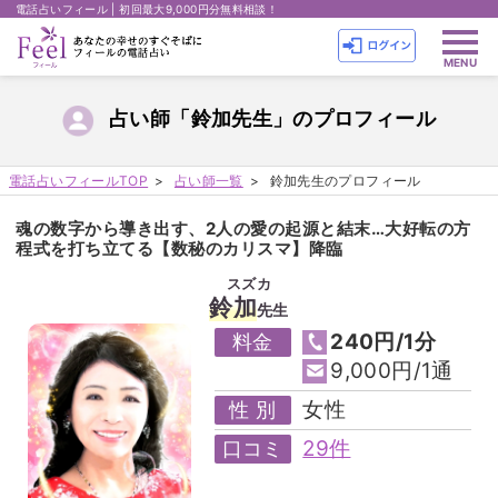
電話占いフィール | 初回最大9,000円分無料相談！
占い師「鈴加先生」のプロフィール
電話占いフィールTOP
占い師一覧
鈴加先生のプロフィール
魂の数字から導き出す、2人の愛の起源と結末…大好転の方
程式を打ち立てる【数秘のカリスマ】降臨
スズカ
鈴加
先生
240円/1分
料金
9,000円/1通
女性
性 別
29件
口コミ