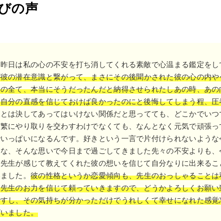
びの声
、昨日は私の心の不安を打ち消してくれる素敵で心温まる鑑定をし
が彼の潜在意識と繋がって、まさにその後聞かされた彼の心の内や
いの全て、本当にそうだったんだと納得させられたしあの時、あの
た自分の直感を信じておけば良かったのにと後悔してしまう程、圧
彼とは決してあってはいけない関係だと思ってても、どこかでいつ
頻繁にやり取りを交わすわけでなくても、なんとなく元気で頑張っ
でいっぱいになるんです。好きという一言で片付けられないような
うな、そんな思いで今日まで過ごしてきました先々の不安よりも、
て先生が感じて教えてくれた彼の想いを信じて自分なりに出来るこ
いました。
彼の性格というか恋愛傾向も、先生のおっしゃることは
た先生のお力を信じて頼っていきますので、どうかよろしくお願い
ですし、その気持ちが分かっただけでうれしくて幸せになれた感覚
ざいました。