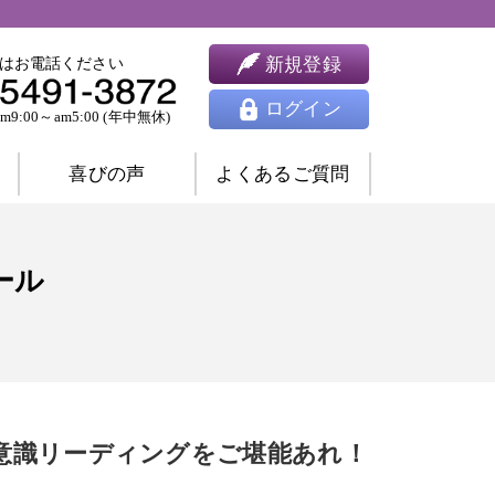
新規登録
はお電話ください
ログイン
9:00～am5:00 (年中無休)
喜びの声
よくあるご質問
婚相談
ツインレイ相談
ール
人間関係相談
開運相談
除霊相談
祈願祈祷
ヒーリング
思念伝達
東洋占星術
四柱推命
九星気学
意識リーディングをご堪能あれ！
風水
姓名判断
夢占い