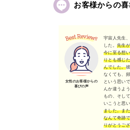
お客様からの喜
宇宙人先生
した。
先生
今に至る想
りとも感じ
んでした。
なくても、
という思い
女性のお客様からの
喜びの声
んか違うよ
もの、そし
いこうと思
ました。ま
なんて奇跡
りがとうご