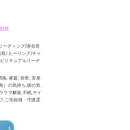
91件
識リーディング/潜在意
視/ ヒーリング/チャ
スピリチュアルリーデ
関係, 家庭, 前世, 安産
鳥）の気持ち,彼の気
ラウマ解放,不眠,サイ
フ,ご先祖様・守護霊