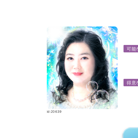
可能
得意
id:20639