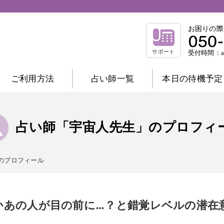
お困りの際
サポート
受付時間：am
ご利用方法
占い師一覧
本日の待機予定
相談内容別一覧
不倫相談
復縁相談
浮気相談
結
占い師「宇宙人先生」のプロフィ
縁結び相談
仕事相談
祈祷相談
前世相談
家庭相談
のプロフィール
占術別一覧
霊感霊視
波動修正
霊感タロット
チャネリング
オーラ
西洋占星術
かあの人が目の前に…？と錯覚レベルの潜在
数秘術
マヤ暦
易
タロット