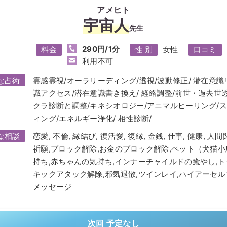
アメヒト
宇宙人
先生
290円/1分
料金
性 別
女性
口コミ
利用不可
な占術
霊感霊視/オーラリーディング/透視/波動修正/ 潜在意
識アクセス/潜在意識書き換え/ 経絡調整/前世・過去世透
クラ診断と調整/キネシオロジー/アニマルヒーリング/
ィング/エネルギー浄化/ 相性診断/
な相談
恋愛, 不倫, 縁結び, 復活愛, 復縁, 金銭, 仕事, 健康, 人間
祈願,ブロック解除,お金のブロック解除,ペット（犬猫小
持ち,赤ちゃんの気持ち,インナーチャイルドの癒やし,ト
キックアタック解除,邪気退散,ツインレイ,ハイアーセル
メッセージ
次回 予定なし