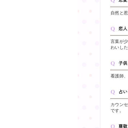
自然と
恋人
言葉が
わいし
子供
看護師
占い
カウン
です。
尊敬