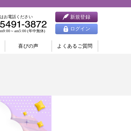
新規登録
はお電話ください
ログイン
9:00～am5:00 (年中無休)
喜びの声
よくあるご質問
婚相談
ツインレイ相談
人間関係相談
開運相談
除霊相談
祈願祈祷
ヒーリング
思念伝達
東洋占星術
四柱推命
九星気学
風水
姓名判断
夢占い