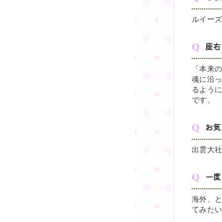
ルイー
座右
「本来
魂に沿
るように
です。
お気
出雲大
一度
海外、
てみた