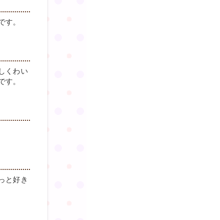
です。
しくわい
です。
っと好き