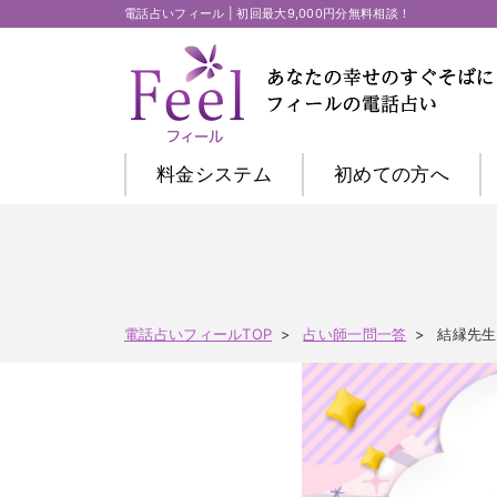
電話占いフィール | 初回最大9,000円分無料相談！
料金システム
初めての方
へ
電話占いフィールTOP
占い師一問一答
結縁先生