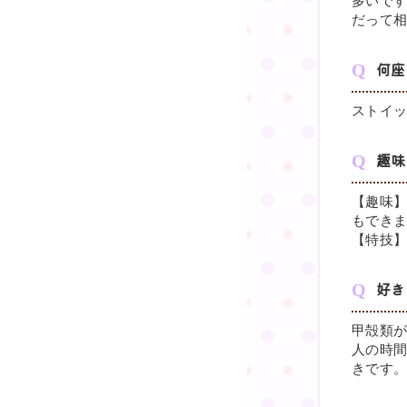
多いで
だって
何座
ストイ
趣味
【趣味
もできま
【特技
好き
甲殻類
人の時間
きです