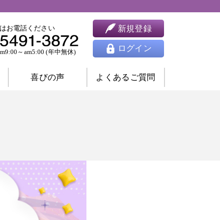
新規登録
はお電話ください
ログイン
9:00～am5:00 (年中無休)
喜びの声
よくあるご質問
婚相談
ツインレイ相談
人間関係相談
開運相談
除霊相談
祈願祈祷
ヒーリング
思念伝達
東洋占星術
四柱推命
九星気学
風水
姓名判断
夢占い