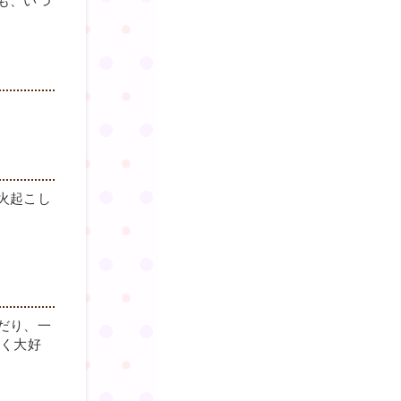
も、いつ
火起こし
だり、一
多く大好