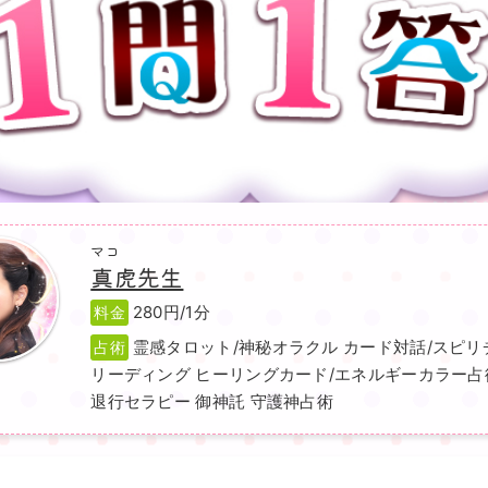
マコ
真虎先生
280円/1分
料金
霊感タロット/神秘オラクル カード対話/スピリ
占術
リーディング ヒーリングカード/エネルギーカラー占
退行セラピー 御神託 守護神占術