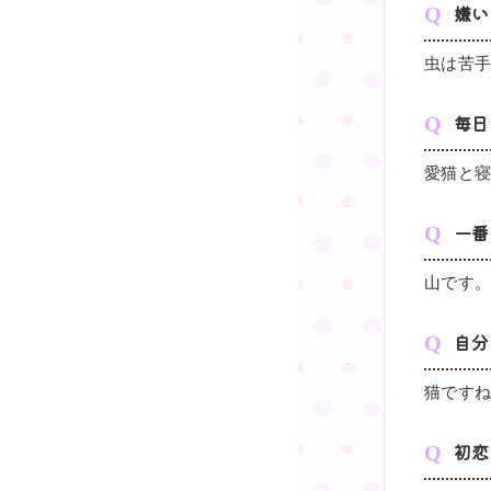
嫌い
虫は苦
毎日
愛猫と寝
一番
山です
自分
猫です
初恋