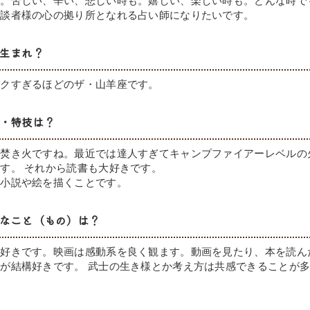
す。苦しい、辛い、悲しい時も。嬉しい、楽しい時も。どんな時で
相談者様の心の拠り所となれる占い師になりたいです。
生まれ？
ックすぎるほどのザ・山羊座です。
・特技は？
】焚き火ですね。最近では達人すぎてキャンプファイアーレベルの
す。 それから読書も大好きです。
】小説や絵を描くことです。
なこと（もの）は？
が好きです。映画は感動系を良く観ます。動画を見たり、本を読ん
が結構好きです。 武士の生き様とか考え方は共感できることが
。