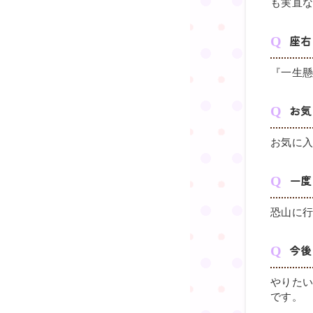
も実直
座右
『一生
お気
お気に
一度
恐山に
今後
やりた
です。