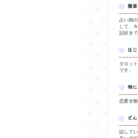
簡単
占い師の
して、
話好き
はじ
タロッ
です。
特に
恋愛全
どん
話して