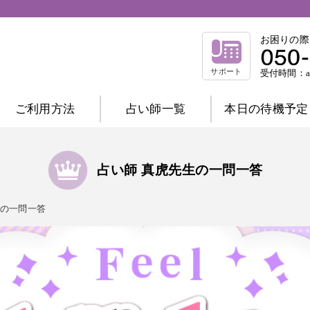
お困りの際
サポート
受付時間：am
ご利用方法
占い師一覧
本日の待機予定
相談内容別一覧
不倫相談
復縁相談
浮気相談
結
占い師 真虎先生の一問一答
縁結び相談
仕事相談
祈祷相談
の一問一答
前世相談
家庭相談
占術別一覧
霊感霊視
波動修正
霊感タロット
チャネリング
オーラ
西洋占星術
数秘術
マヤ暦
易
タロット