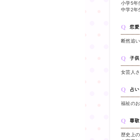
小学5年
中学2年
恋愛
断然追
子供
女芸人
占い
福祉の
尊敬
歴史上