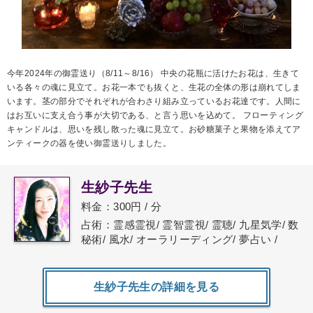
今年2024年の御霊送り（8/11～8/16） 中央の花瓶に活けたお花は、生きて
いる各々の魂に見立て。お花一本でも抜くと、生花の全体の形は崩れてしま
います。茎の部分でそれぞれが合わさり組み立っているお花達です。人間に
はお互いに支え合う事が大切である、と言う思いを込めて。 フローティング
キャンドルは、思いを残し散った魂に見立て。お砂糖菓子と果物を添えてア
ンティークの器を使い御霊送りしました。
生紗子先生
料金：300円 / 分
占術：霊感霊視/ 霊智霊視/ 霊聴/ 九星気学/ 数
秘術/ 風水/ オーラリーディング/ 夢占い /
生紗子先生の詳細を見る