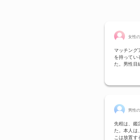
女性
マッチング
を持ってい
た。男性目
男性
先程は、鑑
た。本人は
こは放置す