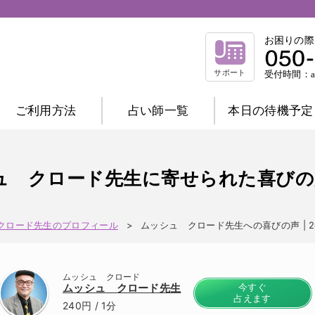
お困りの際
サポート
受付時間：am
ご利用方法
占い師一覧
本日の待機予定
相談内容別一覧
不倫相談
復縁相談
浮気相談
結
ュ クロード先生に寄せられた喜びの声 
縁結び相談
仕事相談
祈祷相談
前世相談
家庭相談
クロード先生のプロフィール
ムッシュ クロード先生への喜びの声 | 
占術別一覧
霊感霊視
波動修正
霊感タロット
ムッシュ クロード
チャネリング
オーラ
西洋占星術
ムッシュ クロード先生
今すぐ
占えます
数秘術
マヤ暦
易
タロット
240円
/ 1分