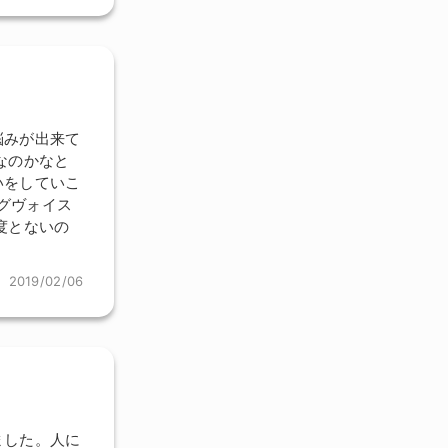
悩みが出来て
なのかなと
いをしていこ
ングヴォイス
度とないの
2019/02/06
ました。人に