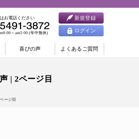
新規登録
はお電話ください
ログイン
9:00～am5:00 (年中無休)
喜びの声
よくあるご質問
婚相談
ツインレイ相談
| 2ページ目
人間関係相談
開運相談
除霊相談
2ページ目
祈願祈祷
ヒーリング
思念伝達
東洋占星術
四柱推命
九星気学
風水
姓名判断
夢占い