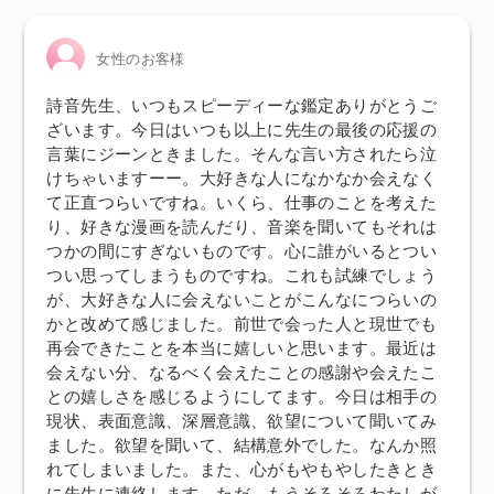
女性のお客様
詩音先生、いつもスピーディーな鑑定ありがとうご
ざいます。今日はいつも以上に先生の最後の応援の
言葉にジーンときました。そんな言い方されたら泣
けちゃいますーー。大好きな人になかなか会えなく
て正直つらいですね。いくら、仕事のことを考えた
り、好きな漫画を読んだり、音楽を聞いてもそれは
つかの間にすぎないものです。心に誰がいるとつい
つい思ってしまうものですね。これも試練でしょう
が、大好きな人に会えないことがこんなにつらいの
かと改めて感じました。前世で会った人と現世でも
再会できたことを本当に嬉しいと思います。最近は
会えない分、なるべく会えたことの感謝や会えたこ
との嬉しさを感じるようにしてます。今日は相手の
現状、表面意識、深層意識、欲望について聞いてみ
ました。欲望を聞いて、結構意外でした。なんか照
れてしまいました。また、心がもやもやしたきとき
に先生に連絡します。ただ、もうそろそろわたしが