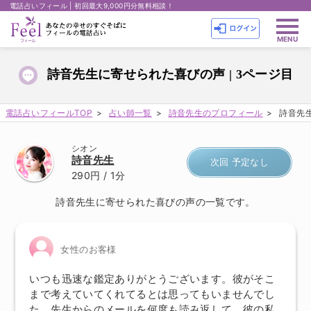
電話占いフィール | 初回最大9,000円分無料相談！
詩音先生に寄せられた喜びの声 | 3ページ目
電話占いフィールTOP
占い師一覧
詩音先生のプロフィール
詩音先生
シオン
詩音先生
次回 予定なし
290円
/ 1分
詩音先生に寄せられた喜びの声の一覧です。
女性のお客様
いつも迅速な鑑定ありがとうございます。彼がそこ
まで考えていてくれてるとは思ってもいませんでし
た。先生からのメールを何度も読み返して、彼の私