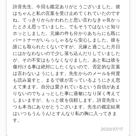
詩音先生、今回も鑑定ありがとうございました。彼
はちゃんと私の言葉を受け止めてくれていたのです
ね。てっきりからかわれたと思い言わなきゃ良かっ
たとさえ思っていました。でもそうではないと知り
ホッとしました。元嫁の件も分かりあちらにも既に
パートナーがいらっしゃるなら安心しました。彼を
誰にも取られたくないですが、元嫁と過ごした月日
にはかなわないので少し落ち込んだりしていました
が、その不安はもうなくなりました。あと私は彼を
傷付ける事は絶対にしたくないので、否定的な言葉
は言わないようにします。先生からのメールを何度
も読み返すと、まるで彼が言っているようにさえ思
えて来ます。自分は愛されているという自信があま
りないのでちょっとした事に過敏になり深く考えて
しまいますが、もっと彼を信頼します。詩音先生い
つも本当にありがとうございます。先生の鑑定結果
はいつもうんうん!とすんなり私の胸に入ってきま
す。
2020/07/17