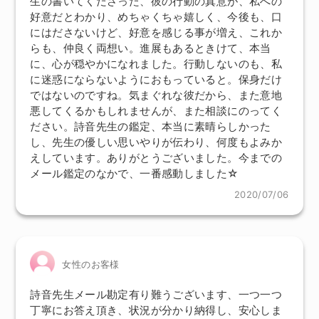
生の書いてくださった、彼の行動の真意が、私への
好意だとわかり、めちゃくちゃ嬉しく、今後も、口
にはださないけど、好意を感じる事が増え、これか
らも、仲良く両想い。進展もあるときけて、本当
に、心が穏やかになれました。行動しないのも、私
に迷惑にならないようにおもっていると。保身だけ
ではないのですね。気まぐれな彼だから、また意地
悪してくるかもしれませんが、また相談にのってく
ださい。詩音先生の鑑定、本当に素晴らしかった
し、先生の優しい思いやりが伝わり、何度もよみか
えしています。ありがとうございました。今までの
メール鑑定のなかで、一番感動しました☆
2020/07/06
女性のお客様
詩音先生メール勘定有り難うございます、一つ一つ
丁寧にお答え頂き、状況が分かり納得し、安心しま