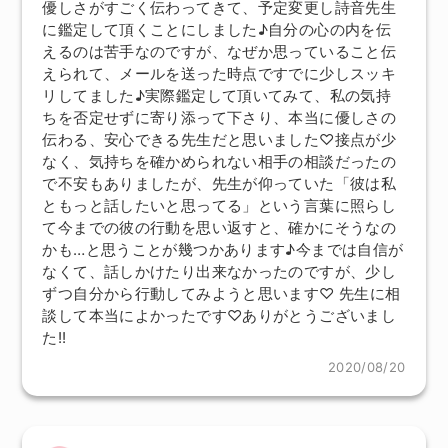
優しさがすごく伝わってきて、予定変更し詩音先生
に鑑定して頂くことにしました♪自分の心の内を伝
えるのは苦手なのですが、なぜか思っていること伝
えられて、メールを送った時点ですでに少しスッキ
リしてました♪実際鑑定して頂いてみて、私の気持
ちを否定せずに寄り添って下さり、本当に優しさの
伝わる、安心できる先生だと思いました♡接点が少
なく、気持ちを確かめられない相手の相談だったの
で不安もありましたが、先生が仰っていた「彼は私
ともっと話したいと思ってる」という言葉に照らし
て今までの彼の行動を思い返すと、確かにそうなの
かも…と思うことが幾つかあります♪今までは自信が
なくて、話しかけたり出来なかったのですが、少し
ずつ自分から行動してみようと思います♡ 先生に相
談して本当によかったです♡ありがとうございまし
た!!
2020/08/20