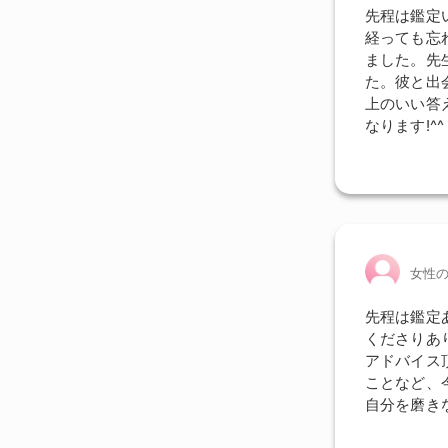
先程は鑑定
経っても忘
ました。先
た。彼と出
上のいい答
なります!^^
女性
先程は鑑定
くださりあ
アドバイス
ことなど、
自分を磨き