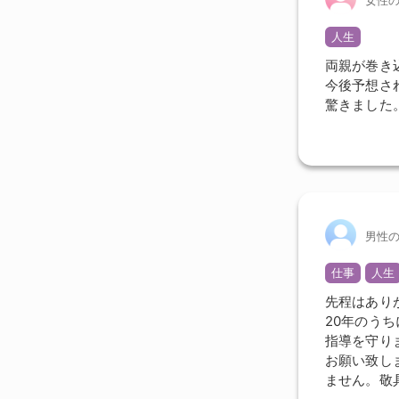
人生
両親が巻き
今後予想さ
驚きました
男性
仕事
人生
先程はあり
20年のう
指導を守り
お願い致し
ません。敬