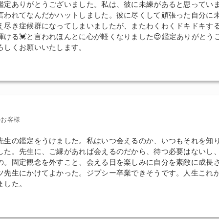
鑑定ありがとうございました。私は、彼に未練があると思ってい
言われてなんだかハットしました。彼に尽くして頑張った自分に
え尽き症候群になってしまいましたが、またわくわくドキドキす
輝ける💓と言われほんとに心が軽くなりました😍鑑定ありがとう
ろしくお願いいたします。
のお客様
先生の鑑定をうけました。私はいつ会えるのか、いつもそれを知
した。先生に、ご縁があれば会えるのだから、待つ必要はないし
の。固定観念を外すこと、会える日を楽しみに自分を素敵に成長
ツ先生にかけてよかった。ジプシー卒業できそうです。人生これ
ました。