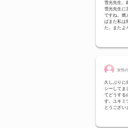
雪光先生、
雪光先生に
ですね。燃
ばまた私は
た。またよ
女性
久しぶりに
シーしてま
てどうする
す。ユキミ
とうござい