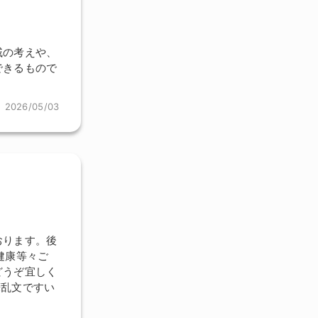
戚の考えや、
できるもので
2026/05/03
おります。後
健康等々ご
どうぞ宜しく
筆乱文ですい