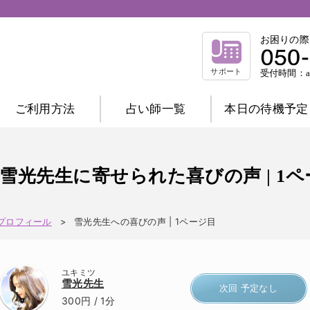
お困りの際
サポート
受付時間：am
ご利用方法
占い師一覧
本日の待機予定
相談内容別一覧
不倫相談
復縁相談
浮気相談
結
雪光先生に寄せられた喜びの声 | 1
縁結び相談
仕事相談
祈祷相談
前世相談
家庭相談
プロフィール
雪光先生への喜びの声 | 1ページ目
占術別一覧
霊感霊視
波動修正
霊感タロット
ユキミツ
チャネリング
オーラ
西洋占星術
雪光先生
次回 予定なし
数秘術
マヤ暦
易
タロット
300円
/ 1分