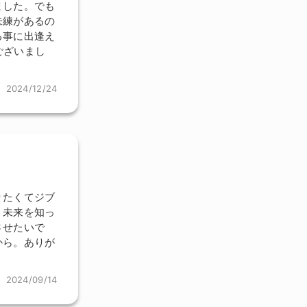
ました。でも
未練があるの
る事に出逢え
ございまし
2024/12/24
りたくてジブ
、未来を知っ
させたいで
から。ありが
2024/09/14