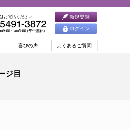
新規登録
はお電話ください
ログイン
9:00～am5:00 (年中無休)
喜びの声
よくあるご質問
婚相談
ツインレイ相談
ページ目
人間関係相談
開運相談
除霊相談
祈願祈祷
ヒーリング
思念伝達
東洋占星術
四柱推命
九星気学
風水
姓名判断
夢占い