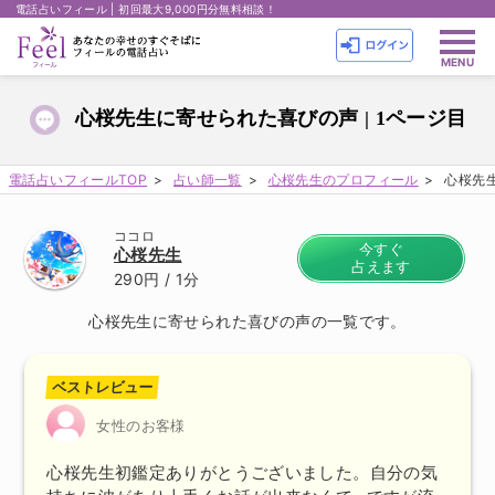
電話占いフィール | 初回最大9,000円分無料相談！
心桜先生に寄せられた喜びの声 | 1ページ目
電話占いフィールTOP
占い師一覧
心桜先生のプロフィール
心桜先生
ココロ
今すぐ
心桜先生
占えます
290円
/ 1分
心桜先生に寄せられた喜びの声の一覧です。
ベストレビュー
女性のお客様
心桜先生初鑑定ありがとうございました。自分の気