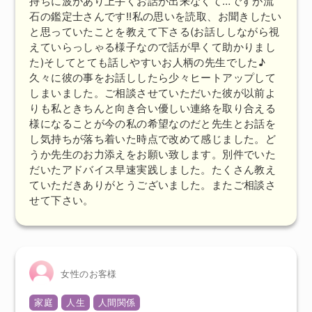
持ちに波があり上手くお話が出来なくて…ですが流
石の鑑定士さんです!!
私の思いを読取、お聞きしたい
と思っていたことを教えて下さる(お話ししながら視
えていらっしゃる様子なので話が早くて助かりまし
た)
そしてとても話しやすいお人柄の先生でした♪
久々に彼の事をお話ししたら少々ヒートアップして
しまいました。ご相談させていただいた彼が以前よ
りも私ときちんと向き合い優しい連絡を取り合える
様になることが今の私の希望なのだと先生とお話を
し気持ちが落ち着いた時点で改めて感じました。
ど
うか先生のお力添えをお願い致します。
別件でいた
だいたアドバイス早速実践しました。たくさん教え
ていただきありがとうございました。またご相談さ
せて下さい。
女性のお客様
家庭
人生
人間関係