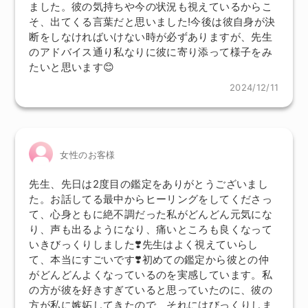
ました。彼の気持ちや今の状況も視えているからこ
そ、出てくる言葉だと思いました!今後は彼自身が決
断をしなければいけない時が必ずありますが、先生
のアドバイス通り私なりに彼に寄り添って様子をみ
たいと思います😊
2024/12/11
女性のお客様
先生、先日は2度目の鑑定をありがとうございまし
た。お話してる最中からヒーリングをしてくださっ
て、心身ともに絶不調だった私がどんどん元気にな
り、声も出るようになり、痛いところも良くなって
いきびっくりしました❣️先生はよく視えていらし
て、本当にすごいです❣️初めての鑑定から彼との仲
がどんどんよくなっているのを実感しています。私
の方が彼を好きすぎていると思っていたのに、彼の
方が私に嫉妬してきたので、それにはびっくりしま