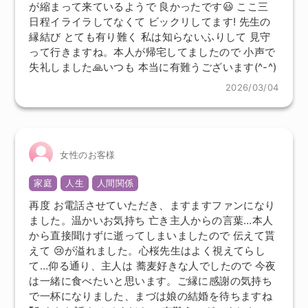
が縮まって来ているようで 良かったです😃 ここ三
日程イライラしてなくて ビックリしてます! 先生の
縁結び とても有り難く 私は知らないふりして 見守
って行きますね。本人が帰宅してましたので 小声で
失礼しました🙏いつも 本当に有難うございます(^-^)
2026/03/04
女性のお客様
家庭
人生
人間関係
再度 お電話させていただき、ますますファンになり
ました。温かいお気持ち 亡き主人からの言葉…本人
から直接聞けずに逝ってしまいましたので 伝えて貰
えて 😢が溢れました。心桜先生はよく視えてらし
て…仰る通り、主人は 蕎麦好きな人でしたので 今夜
は一緒に食べたいと思います。ご縁に感謝の気持ち
で一杯になりました、まづは娘の結婚を待ちますね