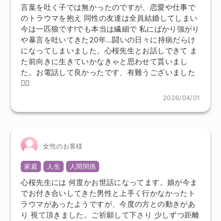
言葉を吐く子では無かったのですが、恋愛や仕事で
のトラウマを抱え 同性の友達は全員結婚してしまい
今は一匹狼です!でも本当は繊細で 私にばかり強がり
や暴言を吐いてきた20年…闘いの日々に持病だらけ
になってしまいました。心桜先生とお話しできて ま
た前向きに生きていかなきゃと思わせて貰いまし
た。お電話して良かったです、有難うございました
🙇‍♀️
2026/04/01
女性のお客様
家庭
人生
人間関係
心桜先生には 何度かお世話になってます。娘が今ま
でお付き合いしてきた男性と上手く行かなかったト
ラウマがあったようですが、今度の方との動きがあ
り 視て頂きました。ご祈願して下さり 少しずつ距離