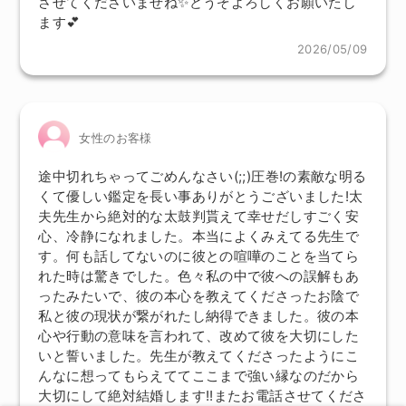
させてくださいませね✨どうぞよろしくお願いたし
ます💕
2026/05/09
女性のお客様
途中切れちゃってごめんなさい(;;)圧巻!の素敵な明る
くて優しい鑑定を長い事ありがとうございました!太
夫先生から絶対的な太鼓判貰えて幸せだしすごく安
心、冷静になれました。本当によくみえてる先生で
す。何も話してないのに彼との喧嘩のことを当てら
れた時は驚きでした。色々私の中で彼への誤解もあ
ったみたいで、彼の本心を教えてくださったお陰で
私と彼の現状が繋がれたし納得できました。彼の本
心や行動の意味を言われて、改めて彼を大切にした
いと誓いました。先生が教えてくださったようにこ
んなに想ってもらえててここまで強い縁なのだから
大切にして絶対結婚します!!またお電話させてくださ