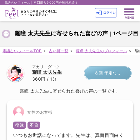
電話占いフィール | 初回最大9,000円分無料相談！
耀瞳 太夫先生に寄せられた喜びの声 | 1ページ目
電話占いフィールTOP
占い師一覧
耀瞳 太夫先生のプロフィール
耀
アカリ ダユウ
耀瞳 太夫先生
次回 予定なし
360円
/ 1分
耀瞳 太夫先生に寄せられた喜びの声の一覧です。
女性のお客様
復縁
不倫
いつもお世話になってます。先生は、真面目面白く