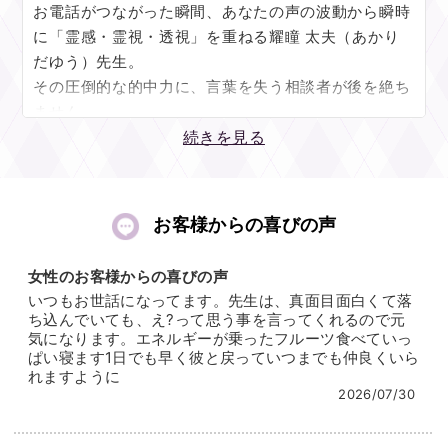
来るのは、『視ること』のプロ…
お電話がつながった瞬間、あなたの声の波動から瞬時
健康のことはお医者様に相談するように、願い事につ
に「霊感・霊視・透視」を重ねる耀瞳 太夫（あかり
いては占い師に相談するべきです。
だゆう）先生。
私は占いのプロフェッショナルです。たくさんの実践
その圧倒的な的中力に、言葉を失う相談者が後を絶ち
と試行錯誤を繰り返し、胸を張ってそう名乗れるだけ
ません。
の実績を積んで参りました。
続きを見る
先生の鑑定には不思議なご縁が絶えず、その確かなお
透視と霊聴をメインに、タロットを駆使しながらあな
力は口コミで広がり、
たの理想の姿にたどり着くまでを視透してまいりま
時には芸能界で活躍する著名な方々から、お仕事や健
お客様からの喜びの声
す。
康、人には言えない恋愛相談を寄せられることも…
どんなお悩み事であっても、プロとしてしっかり受け
結果がはっきりと表れるシビアな世界に生きる方々を
女性のお客様からの喜びの声
止めますから、どうか安心して心を開いてください
支えてこられた経験が、先生の能力をより鋭く、確か
いつもお世話になってます。先生は、真面目面白くて落
ね。
なものへと磨き上げました。
ち込んでいても、え?って思う事を言ってくれるので元
気になります。エネルギーが乗ったフルーツ食べていっ
人間はいつも、過去や未来の話ばかりしながら『今』
ぱい寝ます1日でも早く彼と戻っていつまでも仲良くいら
特筆すべきは、複雑に絡み合った人間関係を鮮やかに
れますように
しか生きることが出来ません。
紐解く「解決力」です。
2026/07/30
私は、あなたを透して、『過去」『未来』『現在』を
例えば、20年以上もの間、秘密の関係に苦しんできた
一本の線として視ることが出来ます。
女性のご相談。