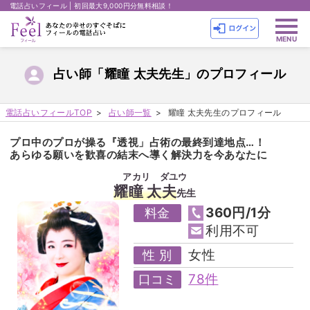
電話占いフィール | 初回最大9,000円分無料相談！
占い師「耀瞳 太夫先生」のプロフィール
電話占いフィールTOP
占い師一覧
耀瞳 太夫先生のプロフィール
プロ中のプロが操る『透視」占術の最終到達地点…！
あらゆる願いを歓喜の結末へ導く解決力を今あなたに
アカリ ダユウ
耀瞳 太夫
先生
360円/1分
料金
利用不可
女性
性 別
78件
口コミ