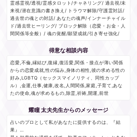
霊感霊視/透視/霊感タロット/チャネリング/ 過去視/未
来視/潜在意識の書き換え/ トラウマ解除/守護霊対話/
過去世の魂との対話/ あなたの魂声/インナーチャイル
ド/過去世ヒーリング/ ブロック解除（恋愛・お金・人
間関係等全般）/ 魂の覚醒/願望成就/引き寄せ強化/
得意な相談内容
恋愛,不倫,縁結び,復縁,復活愛,関係・接点が薄い関係
からの恋愛成就,性の悩み,身体の相性,彼の求める性の
好み,LGBTQ（セックスマイノリティ、同性カップ
ル）,金運,仕事,健康,改名,人間関係,家庭,子育て,あな
たの使命,魂が求めるもの,除霊,祈祷,開運,前世
耀瞳 太夫先生からのメッセージ
占いのプロとして私があなたに提供するのは、『結
果』…