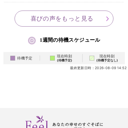
「どんなに困難な状況でも、変えていくことは十分に
喜びの声をもっと見る
可能です」
そう穏やかに語る先生の言葉には、数々の人生を好転
させてきた重みがあります。
1週間の待機スケジュール
次はあなたが、その確かな力で、心からの笑顔を取り
戻してみませんか？
現在時刻
現在時刻
待機予定
(待機予定)
(待機予定なし)
最終更新日時：2026-08-09 14:52