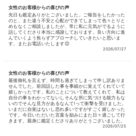
あなたのありったけの期待を私に預けて下さい。
先生がお相手の奥様の深層心理を透視し、【納得され
女性のお客様からの喜びの声
グランドフィナーレまで、ずっとお付き合いいたしま
る具体的な条件】をお伝えしたところ、
先日も鑑定ありがとございました。ご報告をしたかった
すからね。
長年滞っていた事態が即座に動き出し、円満な解決へ
のと、また違う不安と心配ができてしまって色々とりと
めもなくご相談しましたが、常に私に元気がでるように
と導かれたこともあるのです。
話してくださり本当に感謝しております。良い方向に進
更には、「接点が薄かった職場の理想の男性と結ばれ
んでいくよう焦らずアプローチしていきたいと思いま
た」というお声も多く、
す。またお電話いたします😊
2026/07/27
お相手があなたに抱いている本音はもちろん、一つ一
つの行動に隠された本当の意味まで鮮やかに読み解い
てくださいます。
女性のお客様からの喜びの声
「元カノはどんな女性だった？」「なぜ私への態度が
最後御礼を言えず、時間も過ぎてしまって申し訳ありま
せんでした。前回話した事を事細かに覚えてくれていて
変わったの？」
嬉しかったです。私のことについて教えてくれて、私は
そんな、本人には決して聞けない不安の種も、先生は
自分の事をわかってないしそんな所に気づける能力もな
霊聴やカードを使い分け即座に答えを出してください
いのでそんな見方があるなんて!って衝撃を受けました。
いまだに自覚はないし恐れ多いですがすごく嬉しかった
ます。
です。今日いただいた言葉を励みにまた日々過ごして行
例え危機的な未来が視えたとしても、それを回避し、
きます。親身に鑑定くださりありがとうございました。
願望を成就させるための「引き寄せ」は耀瞳 太夫先
2026/07/25
生の真骨頂。