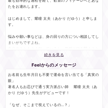
最も効率的な過程を経て、歓喜のフィナーレへとあな
たをお連れします。
はじめまして、耀瞳 太夫（あかり だゆう）と申しま
す。
悩みや願い事などは、身の回りの方につい相談してし
まいがちですよね。
自分のこともよく知っているし、気軽に口を開くこと
が出来ます。
続きを見る
でもそれが実は逆効果になってしまうことはとても多
Feelからのメッセージ
いのです。
ご家族やお友達だからこそ、無意識のうらやましさや
お名前も生年月日も不要で運命を言い当てる「真実の
嫉妬、心配など『その方の立場』からあなた様のこと
眼」
を見てしまい、あなた様自身のことを「視る」ことが
著名人もお忍びで通う実力派占い師 耀瞳 太夫（あ
出来ないのですね。
かり だゆう）先生がデビューです！
あなた自身のことを透き通るように『視る』ことが出
「なぜ、そこまで視えているの…？」