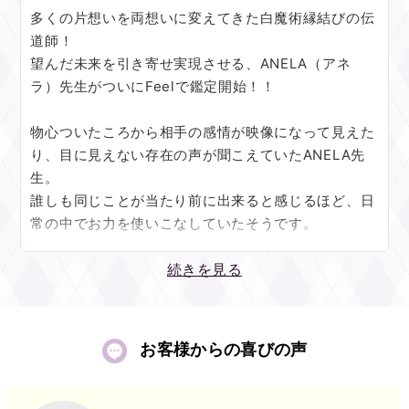
多くの片想いを両想いに変えてきた白魔術縁結びの伝
お相手様の中で大きくなった想いから、連絡が来たり
道師！
会う約束に繋がることも多いので、
望んだ未来を引き寄せ実現させる、ANELA（アネ
タイミングや時期など一緒にお教えいたしますね。
ラ）先生がついにFeelで鑑定開始！！
お二人の『好き』という気持ちが、しっかりと結ばれ
物心ついたころから相手の感情が映像になって見えた
て離れないように、
り、目に見えない存在の声が聞こえていたANELA先
白魔術を使った独自の縁結びも行います。
生。
『好き』という言葉だけでは伝えきれない想いや、
誰しも同じことが当たり前に出来ると感じるほど、日
どうしたらいいかわからず不安なお気持ちなど、
常の中でお力を使いこなしていたそうです。
全て私に預けてください。
特別なお力を知った友人からアドバイスを求められる
続きを見る
恋愛のご相談以外にも、九星気学やマヤ歴などを使い
ことが増え、
具体的な時期読みも得意としております。
人に必要とされる喜びに気が付き鑑定師としての道を
転職や結婚、引っ越しなどベストなタイミングをお伝
歩み始めました。
お客様からの喜びの声
えいたしますので、
何でも仰ってくださいませ。
ANELA先生の最大の魅力は【ソウルアクセス】と
【白魔術縁結び】。