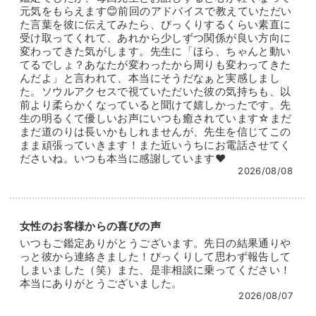
元気をもらえます😊前回のアドバイスで教えていただい
叶えたい未来の一歩となるでしょう。
た言葉を彼に伝えてみたら、びっくりするくらい素直に
受け取ってくれて、あれから少しずつ関係が良い方向に
変わってきた気がします。先生に「ほら、ちゃんと動い
てるでしょ？あなたが変わったから周りも変わってきた
んだよ」と言われて、本当にそうだなぁと実感しまし
た。ソウルアクセスで視ていただいた彼の気持ちも、以
前より柔らかくなっていると聞けて嬉しかったです。先
生の明るくて優しいお声にいつも癒されています☆まだ
まだ道のりは長いかもしれませんが、先生を信じてこの
まま頑張っていきます！また近いうちにお電話させてく
ださいね。いつも本当に感謝しています❤️
2026/08/08
女性のお客様からの喜びの声
いつもご鑑定ありがとうございます。先日の結果通りや
っと彼から連絡きました！びっくりして思わず報告して
しまいました（笑）また、是非相談に乗ってください！
本当にありがとうございました。
2026/08/07