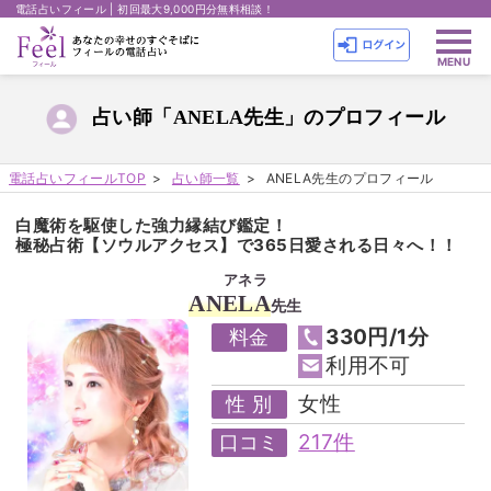
電話占いフィール | 初回最大9,000円分無料相談！
占い師「ANELA先生」のプロフィール
電話占いフィールTOP
占い師一覧
ANELA先生のプロフィール
白魔術を駆使した強力縁結び鑑定！
極秘占術【ソウルアクセス】で365日愛される日々へ！！
アネラ
ANELA
先生
330円/1分
料金
利用不可
女性
性 別
217件
口コミ