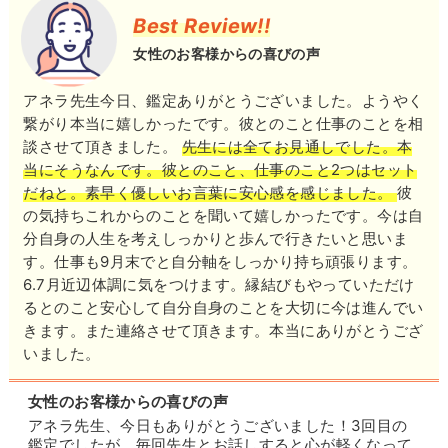
ご鑑定を通してどんどん好転し、お客様の声色が明る
Best Review!!
くなっていく度に、
【ソウルアクセス】で結ばれたいと願う想念をお相手
女性のお客様からの喜びの声
占いをやっていて良かったと心から感じるのです。
様の魂に届け、お互いの想いを引き寄せます。
引き寄せ合った想いは【白魔術縁結び】を行うことで
アネラ先生今日、鑑定ありがとうございました。ようやく
人は皆、幸せになれる力を持って生まれてくる。
さらに固く結ばれていくのです。
繋がり本当に嬉しかったです。彼とのこと仕事のことを相
あなた様の未来も絶対に幸せが広がっております。
談させて頂きました。
先生には全てお見通しでした。本
当にそうなんです。彼とのこと、仕事のこと2つはセット
事実、鑑定後はお付き合いやご結婚報告も多く、
私との出会いが、幸せを少しでも早く引き寄せるきっ
だねと。素早く優しいお言葉に安心感を感じました。
彼
『先生のお力は本物！』『彼から会いたいと連絡が来
かけになりましたら嬉しく思います。
の気持ちこれからのことを聞いて嬉しかったです。今は自
た！』など、
分自身の人生を考えしっかりと歩んで行きたいと思いま
喜びのお声も頻繁に届いているそうです。
す。仕事も9月末でと自分軸をしっかり持ち頑張ります。
皆様とのご縁を心よりお待ちしております。
6.7月近辺体調に気をつけます。縁結びもやっていただけ
『もう、どうしたらいいかわからない…』と悩む日々
るとのこと安心して自分自身のことを大切に今は進んでい
もこれで最後。
きます。また連絡させて頂きます。本当にありがとうござ
ANELA先生が架け橋となり、幸せに導いてくれるこ
いました。
と間違いありません！
女性のお客様からの喜びの声
ご相談者様のためにお持ちの力を全て注いでくれる
アネラ先生、今日もありがとうございました！3回目の
鑑定でしたが、毎回先生とお話しすると心が軽くなって
ANELA先生との出会いこそが