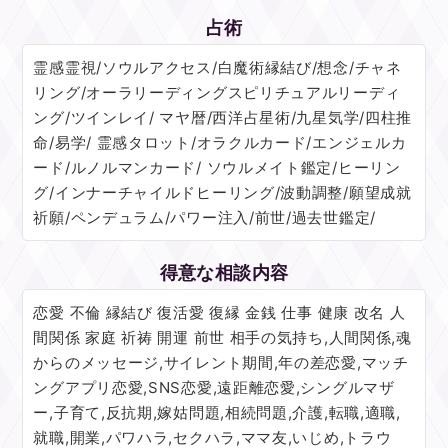
占術
霊感霊視/ソウルアクセス/白魔術縁結び/想念/チャネ
リング/オーラリーディングスピリチュアルリーディ
ング/ツインレイ/ マヤ暦/西洋占星術/九星気学/四柱推
命/易学/ 霊感タロット/オラクルカード/エンジェルカ
ード/ルノルマンカード/ ソウルメイト鑑定/ヒーリン
グ/インナーチャイルドヒーリング/波動調整/願望成就
祈願/ペンデュラム/パワー注入/前世/過去世鑑定/
得意な相談内容
恋愛 不倫 縁結び 復活愛 復縁 金銭 仕事 健康 改名 人
間関係 家庭 祈祷 開運 前世 相手の気持ち,人間関係,魂
からのメッセージ,サイレント期間,年の差恋愛,マッチ
ングアプリ恋愛,SNS恋愛,遠距離恋愛,シングルマザ
ー,子育て,反抗期,嫁姑問題,相続問題,介護,転職,適職,
就職,開業,パワハラ,セクハラ,ママ友,いじめ,トラウ