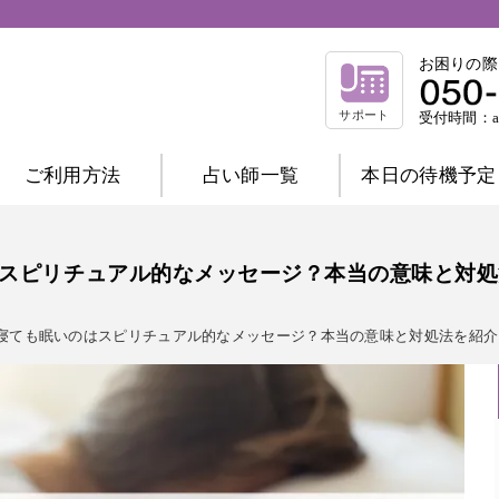
お困りの際
サポート
受付時間：am
ご利用方法
占い師一覧
本日の待機予定
相談内容別一覧
不倫相談
復縁相談
浮気相談
結
スピリチュアル的なメッセージ？本当の意味と対処法
縁結び相談
仕事相談
祈祷相談
寝ても眠いのはスピリチュアル的なメッセージ？本当の意味と対処法を紹介！
前世相談
家庭相談
占術別一覧
霊感霊視
波動修正
霊感タロット
チャネリング
オーラ
西洋占星術
数秘術
マヤ暦
易
タロット