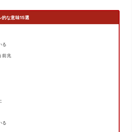
的な意味15選
いる
う前兆
た
いる