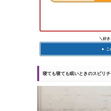
＼好き
こ
寝ても寝ても眠いときのスピリチ