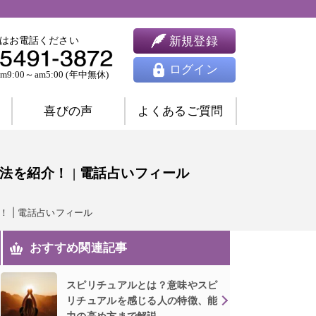
新規登録
はお電話ください
ログイン
9:00～am5:00 (年中無休)
喜びの声
よくあるご質問
婚相談
ツインレイ相談
を紹介！ | 電話占いフィール
人間関係相談
開運相談
除霊相談
 | 電話占いフィール
おすすめ関連記事
祈願祈祷
ヒーリング
思念伝達
東洋占星術
四柱推命
九星気学
スピリチュアルとは？意味やスピ
リチュアルを感じる人の特徴、能
風水
姓名判断
夢占い
力の高め方まで解説