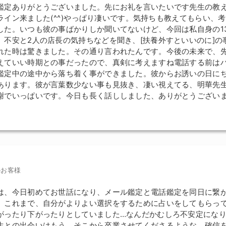
鑑定ありがとうございました。先にお礼を言いたいです先生の教
イン来ました(⁠^⁠^⁠)やっぱり凄いです。気持ちも教えてもらい、
した。いつも彼の事ばかりしか聞いてないけど、今回は私自身の1
、不安と2人の店長の気持ちなどを聞き、[扶養外すといいのに]の
れた時は驚きました。その通り言われたんです。今後の未来で、
えていい時期との事だったので、真剣に考えますね電話する前は
鑑定中の途中から落ち着く事ができました。彼からお誘いの日に
あります。彼が言葉数少ない事も見抜き、凄い視えてる、明華先
謝でいっぱいです。今日も長く話ししました、ありがとうございま
のお客様
は、今日初めてお世話になり、メール鑑定と電話鑑定を同日に繋
。これまで、自分がよりよい選択をするために占いをしてもらっ
がったり下がったりとしていました…なんだかむしろ不安定にな
生との出会いはもう、そこから卒業させてくださるような、確信