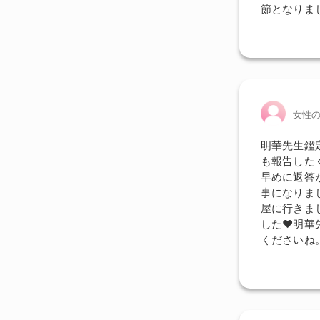
節となりま
女性
明華先生鑑
も報告した
早めに返答
事になりま
屋に行きま
した♥明華
くださいね