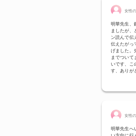
女性
明華先生、
ましたが、
ン読んで伝
伝えたがっ
げました。
までついて
いです、こ
す、ありが
女性
明華先生へ
い方向に行