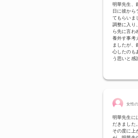
明華先生、
日に彼からラ
てもらいま
調整に入り
ら先に言わ
養外す事考
ましたが、
心したのも
う思いと感
女性
明華先生に
だきました
その度に上
が、明華先