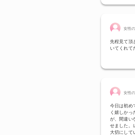
女性
先程見て頂
いてくれて
女性
今日は初め
く嬉しかっ
が、間違い
せました。
大切にして