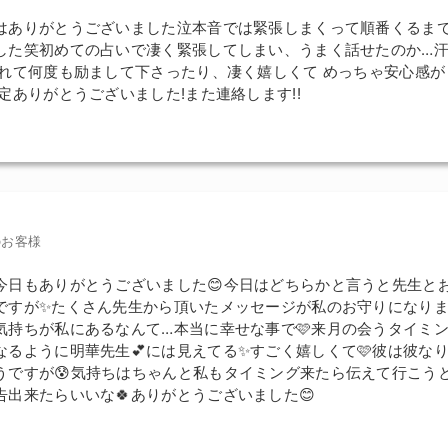
はありがとうございました泣本音では緊張しまくって順番くるま
した笑初めての占いで凄く緊張してしまい、うまく話せたのか…
われて何度も励まして下さったり、凄く嬉しくて めっちゃ安心感が
定ありがとうございました!また連絡します!!
のお客様
今日もありがとうございました😊今日はどちらかと言うと先生と
ですが✨たくさん先生から頂いたメッセージが私のお守りになりまし
気持ちが私にあるなんて…本当に幸せな事で🩷来月の会うタイミ
なるように明華先生💕には見えてる✨すごく嬉しくて🩷彼は彼な
うですが😰気持ちはちゃんと私もタイミング来たら伝えて行こうと
告出来たらいいな🍀ありがとうございました😊