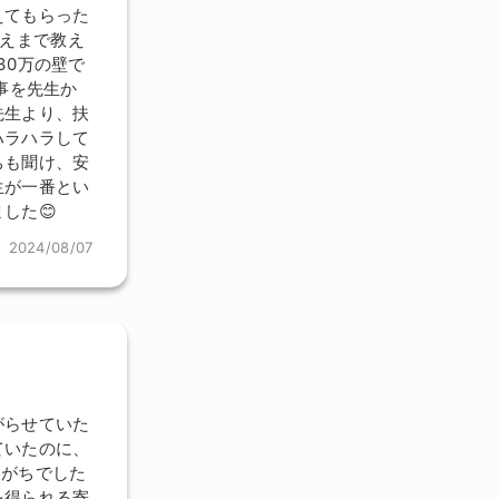
えてもらった
考えまで教え
30万の壁で
事を先生か
先生より、扶
ハラハラして
ちも聞け、安
生が一番とい
した😊
2024/08/07
がらせていた
ていたのに、
りがちでした
を得られる寄