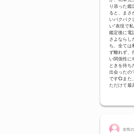
り添った鑑
ると、まさ
いバクバク
い”表現で
鑑定後に電
さよならし
ち、全ては
ず離れず、
い関係性に
ときを待ち
出会ったの
です💞ま
ただけて最
女性