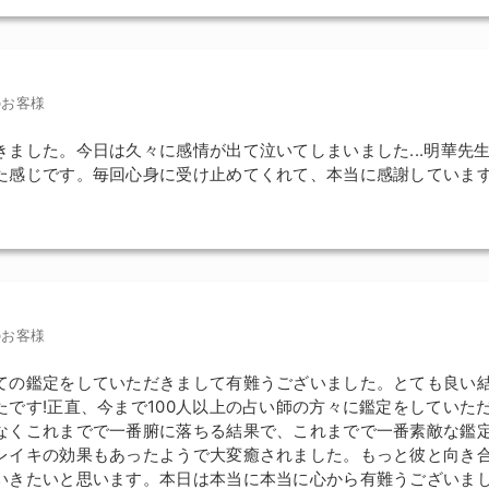
のお客様
きました。今日は久々に感情が出て泣いてしまいました...明華先
た感じです。毎回心身に受け止めてくれて、本当に感謝していま
のお客様
ての鑑定をしていただきまして有難うございました。とても良い
たです!正直、今まで100人以上の占い師の方々に鑑定をしていた
なくこれまでで一番腑に落ちる結果で、これまでで一番素敵な鑑
レイキの効果もあったようで大変癒されました。もっと彼と向き
いきたいと思います。本日は本当に本当に心から有難うございまし