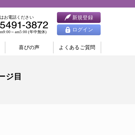
新規登録
はお電話ください
ログイン
9:00～am5:00 (年中無休)
喜びの声
よくあるご質問
婚相談
ツインレイ相談
ページ目
人間関係相談
開運相談
除霊相談
祈願祈祷
ヒーリング
思念伝達
東洋占星術
四柱推命
九星気学
風水
姓名判断
夢占い