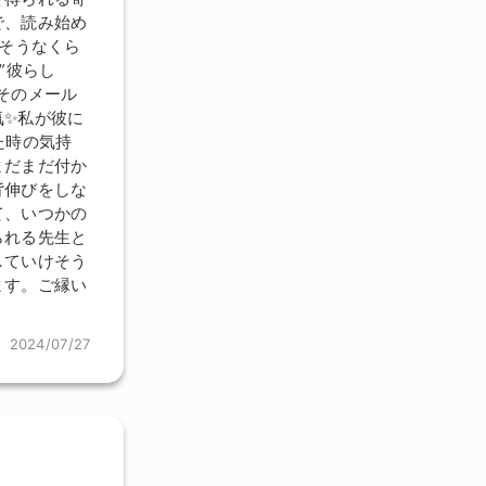
で、読み始め
えそうなくら
”彼らし
そのメール
気✨私が彼に
た時の気持
まだまだ付か
背伸びをしな
て、いつかの
られる先生と
していけそう
ます。ご縁い
2024/07/27