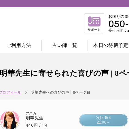
お困りの際
サポート
受付時間：am
ご利用方法
占い師一覧
本日の待機予定
相談内容別一覧
不倫相談
復縁相談
浮気相談
結
明華先生に寄せられた喜びの声 | 8
縁結び相談
仕事相談
祈祷相談
前世相談
家庭相談
プロフィール
明華先生への喜びの声 | 8ページ目
占術別一覧
霊感霊視
波動修正
霊感タロット
アスカ
チャネリング
オーラ
西洋占星術
明華先生
次回 8/6
21:00～
数秘術
マヤ暦
易
タロット
440円
/ 1分