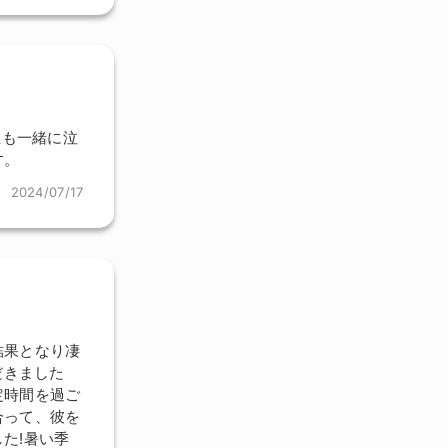
生も一緒に泣
す。
2024/07/17
結果となり凄
だきました
定時間を過ご
合って、彼を
た!暑い季