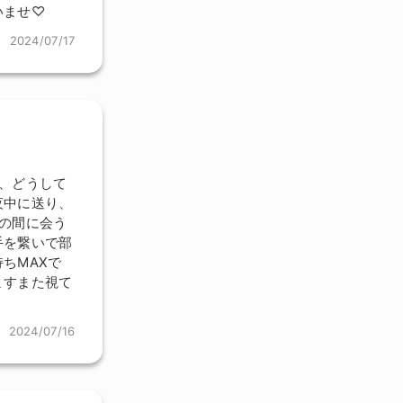
いませ♡
2024/07/17
、どうして
夜中に送り、
の間に会う
手を繋いで部
ちMAXで
ますまた視て
2024/07/16