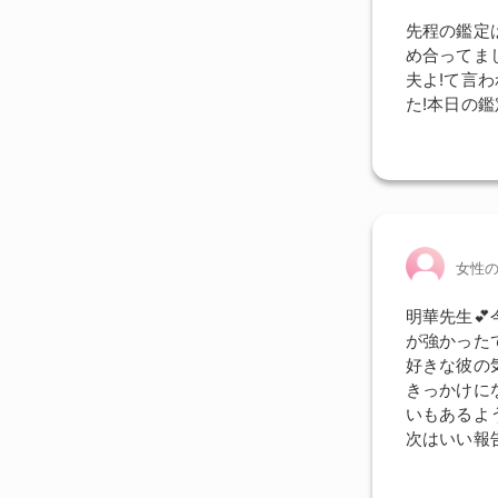
先程の鑑定
め合ってま
夫よ!て言
た!本日の鑑
女性
明華先生
が強かった
好きな彼の
きっかけに
いもあるよ
次はいい報