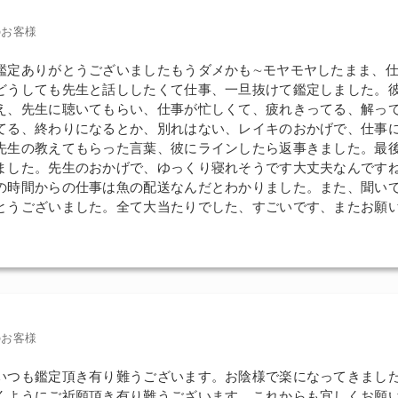
のお客様
鑑定ありがとうございましたもうダメかも∼モヤモヤしたまま、
どうしても先生と話ししたくて仕事、一旦抜けて鑑定しました。
え、先生に聴いてもらい、仕事が忙しくて、疲れきってる、解っ
てる、終わりになるとか、別れはない、レイキのおかげで、仕事
先生の教えてもらった言葉、彼にラインしたら返事きました。最
ました。先生のおかげで、ゆっくり寝れそうです大丈夫なんです
の時間からの仕事は魚の配送なんだとわかりました。また、聞い
とうございました。全て大当たりでした、すごいです、またお願
のお客様
いつも鑑定頂き有り難うございます。お陰様で楽になってきまし
くようにご祈願頂き有り難うございます。これからも宜しくお願