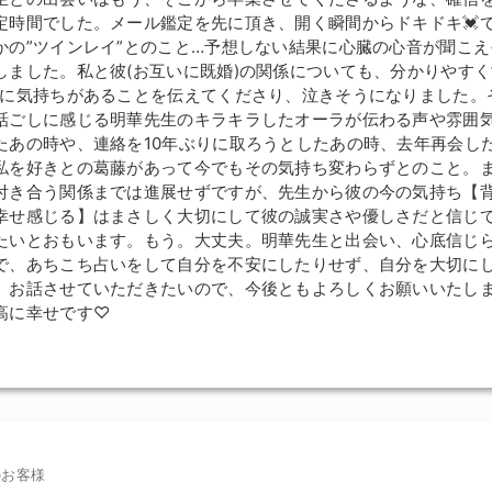
定時間でした。メール鑑定を先に頂き、開く瞬間からドキドキ💓
かの”ツインレイ”とのこと…予想しない結果に心臓の心音が聞こ
しました。私と彼(お互いに既婚)の関係についても、分かりやすく
私に気持ちがあることを伝えてくださり、泣きそうになりました。
話ごしに感じる明華先生のキラキラしたオーラが伝わる声や雰囲
たあの時や、連絡を10年ぶりに取ろうとしたあの時、去年再会し
私を好きとの葛藤があって今でもその気持ち変わらずとのこと。
付き合う関係までは進展せずですが、先生から彼の今の気持ち【
幸せ感じる】はまさしく大切にして彼の誠実さや優しさだと信じ
たいとおもいます。もう。大丈夫。明華先生と出会い、心底信じ
で、あちこち占いをして自分を不安にしたりせず、自分を大切に
た、お話させていただきたいので、今後ともよろしくお願いいたし
高に幸せです♡
のお客様