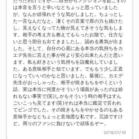
だったわけですが……自分からアクションを起こすの
は本音を言うと辛いなとちょっと思っていました
が、なんか頑張れそうな気がしました。ちょっとし
た一言なんだなと。凄くその言葉で肩の力も抜けた
し、見えなくなってた物が見えてきそうな気もしま
す。相手の考え方も教えてもらったお陰で、仕方な
いと思う部分も出てきましたし、認める勇気が出ま
した。そして、自分の心底にある本当の気持ちをカ
エデ先生に言えた事が何より安心出来たんだと思い
ます。私も好きという気持ちを誤魔化していまし
た。ある意味相手と似ています。でももう少し正直
になっていいのかなと思いました。最後に、カエデ
先生がおっしゃった、相手が焼きもちをやくという
話、実は本当に何度かそういう場面があったのは紛
れもない事実で(笑)しかもそういう時の相手はすん
ごいこっち見てます(笑)それは本当に鑑定で言われ
てビンゴでした。その焼きもちをやかせるのもある
意味手かなとちょっと意地悪な私です。冗談ですけ
ど。周りのファンに負けないで頑張るぞー。
2019/01/19