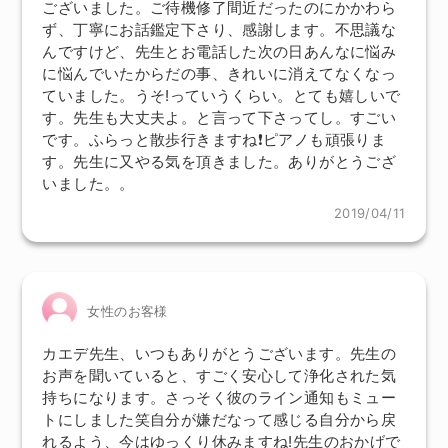
ございました。ご待機修了間近だったのにかかわら
ず、丁寧にお話鑑定下さり、感謝します。不思議な
んですけど、先生とお電話した次の日あんなに悩み
に悩んでいたからだの事、きれいに消えてなくなっ
ていました。うそ!っていうくらい。とても嬉しいで
す。先生も大丈夫よ。と言って下さってし。すごい
です。ふらっと散歩行きますね❗ピアノも頑張りま
す。先生に又やる気を頂きました。ありがとうござ
いました。。
2019/04/11
女性のお客様
カエデ先生、いつもありがとうございます。先生の
お声を聞いていると、すごく安心して浄化された気
持ちになります。さっそく彼のライン通知もミュー
トにしました笑自分が嫌だなって感じる自分から戻
れるよう、今はゆっくり休みますね!先生のおかげで