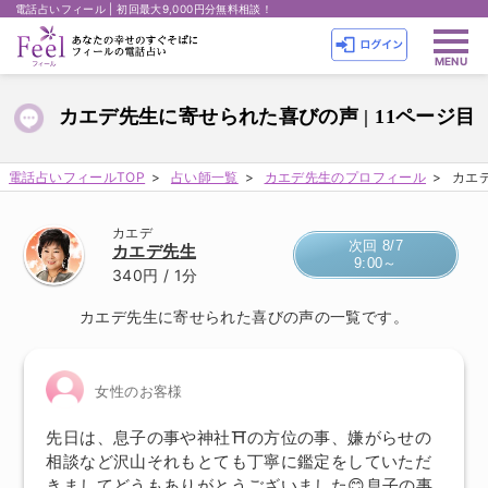
電話占いフィール | 初回最大9,000円分無料相談！
カエデ先生に寄せられた喜びの声 | 11ページ目
電話占いフィールTOP
占い師一覧
カエデ先生のプロフィール
カエデ
カエデ
次回 8/7
カエデ先生
9:00～
340円
/ 1分
カエデ先生に寄せられた喜びの声の一覧です。
女性のお客様
先日は、息子の事や神社⛩の方位の事、嫌がらせの
相談など沢山それもとても丁寧に鑑定をしていただ
きましてどうもありがとうございました😊息子の事