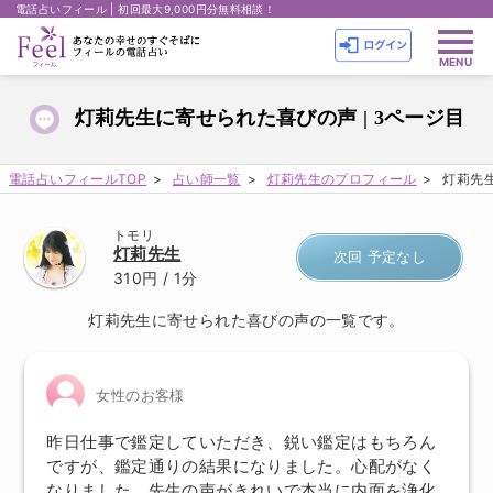
電話占いフィール | 初回最大9,000円分無料相談！
灯莉先生に寄せられた喜びの声 | 3ページ目
電話占いフィールTOP
占い師一覧
灯莉先生のプロフィール
灯莉先生
トモリ
灯莉先生
次回 予定なし
310円
/ 1分
灯莉先生に寄せられた喜びの声の一覧です。
女性のお客様
昨日仕事で鑑定していただき、鋭い鑑定はもちろん
ですが、鑑定通りの結果になりました。心配がなく
なりました。先生の声がきれいで本当に内面を浄化