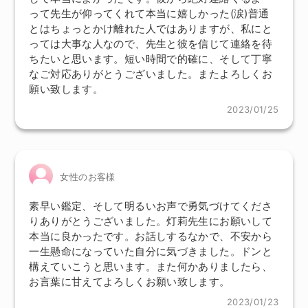
って先生が仰ってくれて本当に嬉しかった(涙)普通
とはちょっとかけ離れた人ではありますが、私にと
っては大事な人なので、先生と彼を信じて連絡を待
ちたいと思います。短い時間で的確に、そして丁寧
なご対応ありがとうございました。またよろしくお
願い致します。
2023/01/25
女性のお客様
素早い鑑定、そして明るいお声で勇気づけてくださ
りありがとうございました。灯莉先生にお願いして
本当に良かったです。お話しするなかで、不安から
一生懸命になっていた自分に気づきました。ドンと
構えていこうと思います。また何かありましたら、
お言葉に甘えてよろしくお願い致します。
2023/01/23