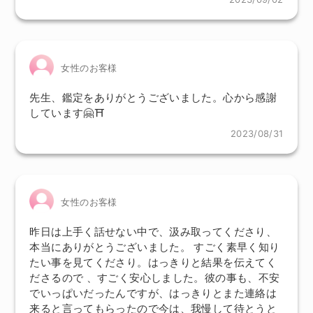
女性のお客様
先生、鑑定をありがとうございました。心から感謝
しています🤗⛩️
2023/08/31
女性のお客様
昨日は上手く話せない中で、汲み取ってくださり、
本当にありがとうございました。 すごく素早く知り
たい事を見てくださり。はっきりと結果を伝えてく
ださるので 、すごく安心しました。彼の事も、不安
でいっぱいだったんですが、はっきりとまた連絡は
来ると言ってもらったので今は、我慢して待とうと