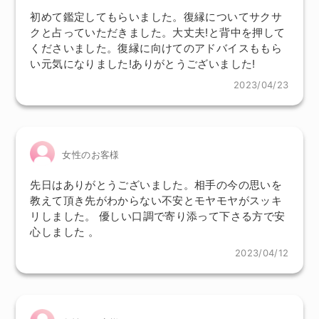
初めて鑑定してもらいました。復縁についてサクサ
クと占っていただきました。大丈夫!と背中を押して
くださいました。復縁に向けてのアドバイスももら
い元気になりました!ありがとうございました!
2023/04/23
女性のお客様
先日はありがとうございました。相手の今の思いを
教えて頂き先がわからない不安とモヤモヤがスッキ
リしました。 優しい口調で寄り添って下さる方で安
心しました 。
2023/04/12