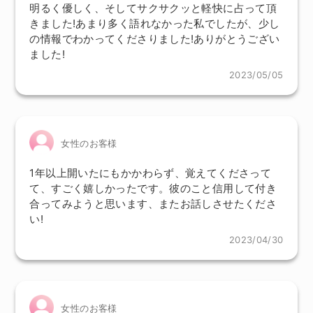
明るく優しく、そしてサクサクッと軽快に占って頂
きました!あまり多く語れなかった私でしたが、少し
の情報でわかってくださりました!ありがとうござい
ました!
2023/05/05
女性のお客様
1年以上開いたにもかかわらず、覚えてくださって
て、すごく嬉しかったです。彼のこと信用して付き
合ってみようと思います、またお話しさせたくださ
い!
2023/04/30
女性のお客様