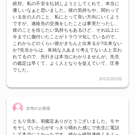
絶対。私の不安を払拭しようとしてくれて、本当に
優しいなぁと思いました。彼の気持ちや、関わって
いる女の人のこと、私にとって良い方向にいくよう
ですが、連絡先の交換をしたことは事実だったし、
彼のことを信じたい気持ちもあるけど、それ以上に
今までに傷付いたことがトラウマ化しているので、
これからどのくらい彼がきちんと出来るか?出来ない
か?先生からは、単純な人あまり考えてない人と言わ
れてるので、先行きは本当にわかりませんが。先生
の鑑定は早くて、よく人となりを捉えていて、圧巻
でした。
2023/02/02
女性のお客様
ともり先生。初鑑定ありがとうございました。モヤ
モヤしていた心がすっきり晴れた感じで先生に電話
して本当によかったです。彼から絶対連絡くるよ～