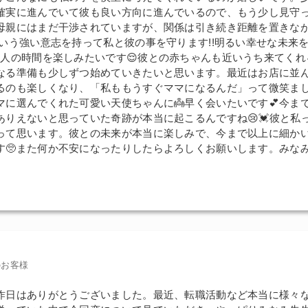
確実に進んでいて彼も良い方向に進んでいるので、もう少し見守
母親にはまだ干渉されていますが、関係は引き続き距離を置きな
という強い意志を持って私と彼の事を守ります!!明るい幸せな未来
1人の時間を楽しみたいです😌彼との赤ちゃんも近いうち来てくれ
なる準備も少しずつ始めていきたいと思います。最近はお店に並
るのも楽しくなり、「私ももうすぐママになるんだ」って微笑ま
マに選んでくれた可愛い天使ちゃんに👼早く会いたいです💕今ま
ありえないと思っていた奇跡が本当に起こるんですね😢💓彼と私
って思います。彼との未来が本当に楽しみで、今まで以上に細か
す🥺また何か不安になったりしたらよろしくお願いします。みな
のお客様
昨日はありがとうございました。最近、転職活動など本当に様々