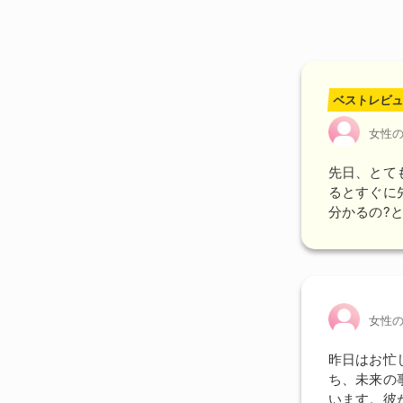
ベストレビュ
女性
先日、
とて
るとすぐに
分かるの?と
女性
昨日はお忙
ち、未来の
います。彼