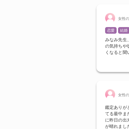
女性
恋愛
結婚
みなみ先生
の気持ちや
くなると聞
女性
鑑定ありが
てる最中ま
に昨日の出
が晴れまし