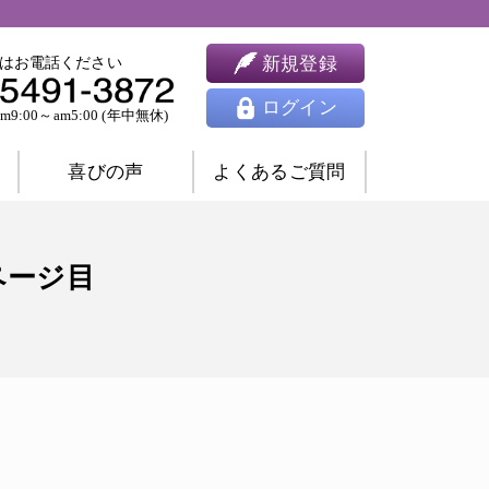
新規登録
はお電話ください
ログイン
9:00～am5:00 (年中無休)
喜びの声
よくあるご質問
婚相談
ツインレイ相談
ページ目
人間関係相談
開運相談
除霊相談
祈願祈祷
ヒーリング
思念伝達
東洋占星術
四柱推命
九星気学
風水
姓名判断
夢占い