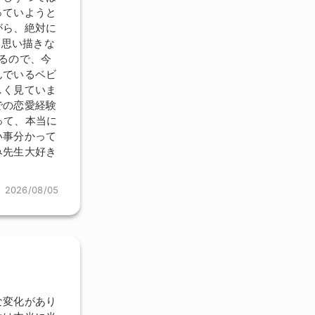
っていようと
がら、絶対に
を思い描きな
るので、今
んでいるベビ
しく見ていま
での恋愛経験
って、本当に
い事分かって
み先生大好き
2026/08/05
な変化があり