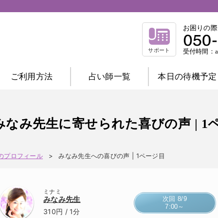
お困りの際
サポート
受付時間：am
ご利用方法
占い師一覧
本日の待機予定
相談内容別一覧
不倫相談
復縁相談
浮気相談
結
みなみ先生に寄せられた喜びの声 | 1
縁結び相談
仕事相談
祈祷相談
前世相談
家庭相談
のプロフィール
みなみ先生への喜びの声 | 1ページ目
占術別一覧
霊感霊視
波動修正
霊感タロット
ミナミ
チャネリング
オーラ
西洋占星術
みなみ先生
次回 8/9
7:00～
数秘術
マヤ暦
易
タロット
310円
/ 1分