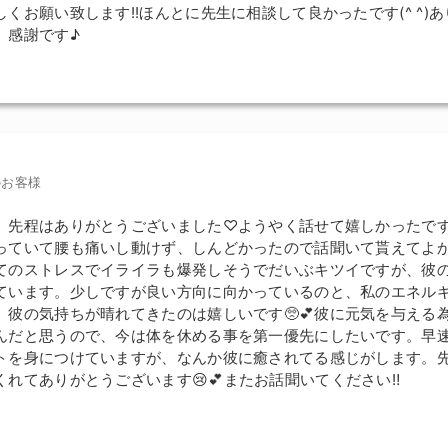
くお願い致します!!ほんとに先生に相談して良かったです(^ ^)
。感謝です♪
のお客様
、先程はありがとうございました♡ようやく話せて嬉しかったです(
っていて腰も痛いし動けず、しんどかったので話聞いて貰えてよ
てのストレスでイライラも爆発しそうでだいぶキツイですが、彼
ています。少しですが良い方向に向かっているのと、私のエネル
、彼の気持ちが晴れてきたのは嬉しいです🥺💕彼に元気を与える
んだと思うので、今は体を休める事を第一優先にしたいです。早
トを身につけていますが、なんか彼に癒されてる感じがします。
れてありがとうございます😢💕またお話聞いてください‼︎