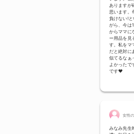
ありますが
思います。
負けない!
がら、今は
からママに
ー用品を見
す。私をマ
だと絶対に
似てるなぁ
よかったで
です❤︎
女性
みなみ先生