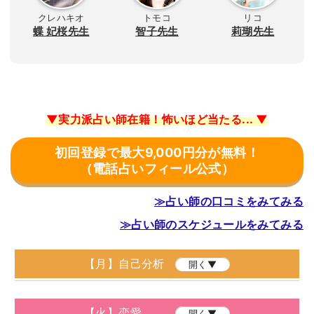
クレハキオ
トモコ
リコ
蝶 妃桜先生
智子先生
莉瑚先生
▼実力派占い師在籍！怖いほど当たる... ▼
初回登録で最大9,000円分が無料！
（電話占いフィール公式）
≫占い師の口コミをみてみる
≫占い師のスケジュールをみてみる
【月】自己分析
開く▼
【火】恋愛
開く▼