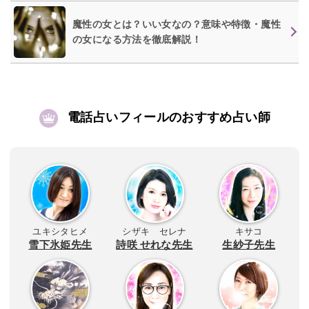
魔性の女とは？いい女なの？意味や特徴・魔性
の女になる方法を徹底解説！
電話占いフィールのおすすめ占い師
ユキシタヒメ
シザキ セレナ
キサコ
雪下氷姫先生
詩咲 せれな先生
生紗子先生