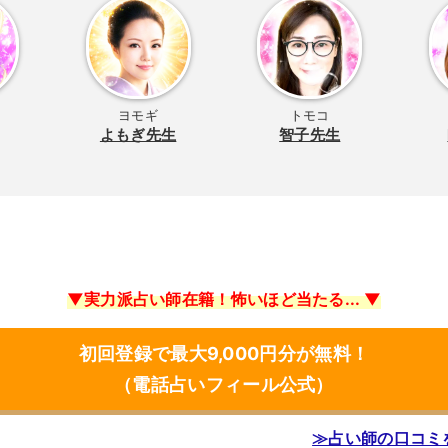
ヨモギ
トモコ
よもぎ先生
智子先生
▼実力派占い師在籍！怖いほど当たる... ▼
初回登録で最大9,000円分が無料！
（電話占いフィール公式）
≫占い師の口コミ