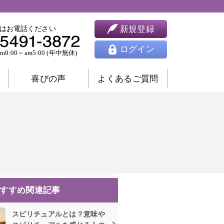
新規登録
はお電話ください
ログイン
9:00～am5:00 (年中無休)
喜びの声
よくあるご質問
婚相談
ツインレイ相談
人間関係相談
開運相談
除霊相談
祈願祈祷
ヒーリング
思念伝達
すすめ関連記事
東洋占星術
四柱推命
九星気学
スピリチュアルとは？意味や
風水
姓名判断
夢占い