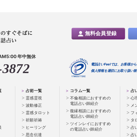
無料会員登録
AM5:00 年中無休
-3872
電話占いFeelでは、お客様か
個人情報を適切にお取り扱い致
覧
占術一覧
コラム一覧
占
霊感霊視
不倫相談におすすめの
心
電話占い師紹介
波動修正
メ
復縁相談におすすめの
霊感タロット
フ
電話占い師紹介
祈願祈祷
タ
ツインレイにおすすめ
談
ヒーリング
占
の電話占い師紹介
思念伝達
占