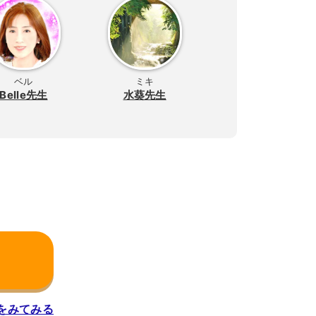
ベル
ミキ
Belle先生
水葵先生
をみてみる