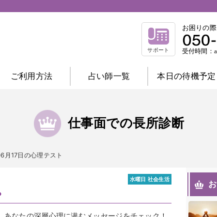
お困りの際
サポート
受付時間：am
ご利用方法
占い師一覧
本日の待機予定
相談内容別一覧
不倫相談
復縁相談
浮気相談
結
仕事面での長所診断
縁結び相談
仕事相談
祈祷相談
前世相談
家庭相談
年06月17日の心理テスト
占術別一覧
霊感霊視
波動修正
霊感タロット
水曜日 社会生活
お
？
チャネリング
オーラ
西洋占星術
数秘術
マヤ暦
易
タロット
、あなたの深層心理に潜むメッセージをチェック！