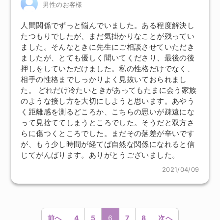
男性のお客様
人間関係でずっと悩んでいました。ある程度解決し
たつもりでしたが、まだ気掛かりなことが残ってい
ました。そんなときに先生にご相談させていただき
ましたが、とても優しく聞いてくださり、最後の後
押しをしていただけました。私の性格だけでなく、
相手の性格までしっかりよく見抜いておられまし
た。 どれだけ冷たいときがあってもたまに会う家族
のような接し方を大切にしようと思います。あやう
く距離感を測るどころか、こちらの思いが疎遠にな
って見捨ててしまうところでした。そうだと双方さ
らに傷つくところでした。まだその落差が辛いです
が、もう少し時間が経てば自然な関係になれると信
じてがんばります。ありがとうございました。
2021/04/09
前へ
4
5
6
7
8
次へ