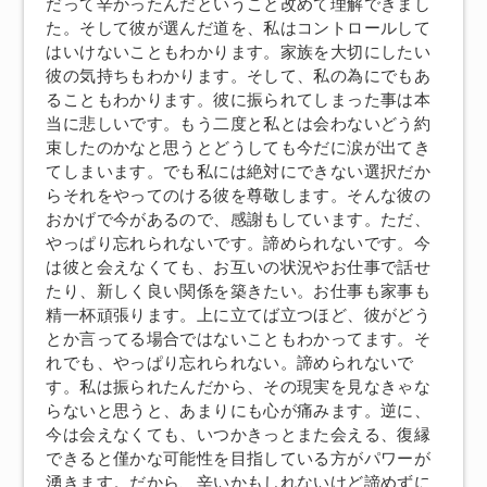
だって辛かったんだということ改めて理解できまし
た。そして彼が選んだ道を、私はコントロールして
はいけないこともわかります。家族を大切にしたい
彼の気持ちもわかります。そして、私の為にでもあ
ることもわかります。彼に振られてしまった事は本
当に悲しいです。もう二度と私とは会わないどう約
束したのかなと思うとどうしても今だに涙が出てき
てしまいます。でも私には絶対にできない選択だか
らそれをやってのける彼を尊敬します。そんな彼の
おかげで今があるので、感謝もしています。ただ、
やっぱり忘れられないです。諦められないです。今
は彼と会えなくても、お互いの状況やお仕事で話せ
たり、新しく良い関係を築きたい。お仕事も家事も
精一杯頑張ります。上に立てば立つほど、彼がどう
とか言ってる場合ではないこともわかってます。そ
れでも、やっぱり忘れられない。諦められないで
す。私は振られたんだから、その現実を見なきゃな
らないと思うと、あまりにも心が痛みます。逆に、
今は会えなくても、いつかきっとまた会える、復縁
できると僅かな可能性を目指している方がパワーが
湧きます。だから、辛いかもしれないけど諦めずに