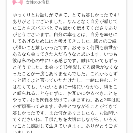
女性のお客様
ゆっくりとお話しができて、とても嬉しかったです!
ありがとうございました。なんとなく自分が感じて
たことをズバズバとでも温かく伝えてくださりあり
がとうございます。自分の幸せとは、自分を幸せに
してあげるためにはと考えてきました…彼とのご縁
が深いこと嬉しかったです。おそらく何回も前世が
あるなら会ってきた人だろうなと思います。いつも
彼は私の心の中にいる感じです。離れていてもずっ
とそうでした。出会って13年愛してる感覚がなくな
ったことが一度もありませんでした。これからもず
っと続くよと言っていただけたし、一緒に住むこと
はなくても、いたいときに一緒にいながら、縛るこ
と縛られることをせずに、お互いにやるべきことを
やっていける関係を続けていきますね。あと2年は動
かず頑張ってみます。先生とつながることができて
嬉しかったです。また何かありましたら、お話聞い
てくださいね。子供たちを大切にしながら、いろん
なことに感謝して生きていきます。ありがとうござ
いました!