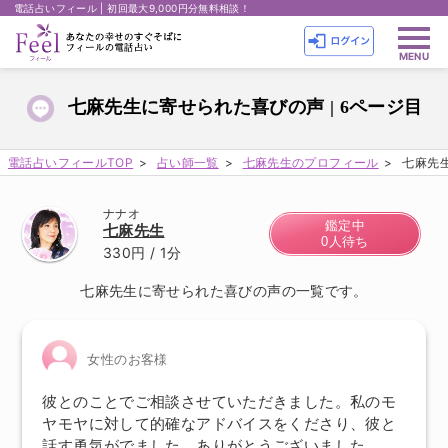
電話占いフィール | 初回最大9,000円分無料相談！
七麻先生に寄せられた喜びの声 | 6ページ目
電話占いフィールTOP
占い師一覧
七麻先生のプロフィール
七麻先生
ナナオ
鑑定中
七麻先生
0人待ち
330円
/ 1分
七麻先生に寄せられた喜びの声の一覧です。
女性のお客様
彼とのことでご相談させていただきました。私のモ
ヤモヤに対して的確なアドバイスをくださり、彼と
話す勇気がでました。ありがとうございました。