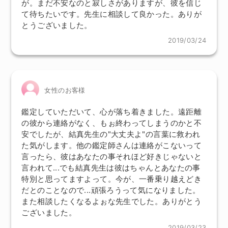
が。まだ不安なのと寂しさがありますが、彼を信じ
て待ちたいです。先生に相談して良かった。ありが
とうございました。
2019/03/24
女性のお客様
鑑定していただいて、心が落ち着きました。遠距離
の彼から連絡がなく、もぉ終わってしまうのかと不
安でしたが、結真先生の"大丈夫よ"の言葉に救われ
た気がします。他の鑑定師さんは連絡がこないって
言ったら、彼はあなたの事それほど好きじゃないと
言われて...でも結真先生は彼はちゃんとあなたの事
特別と思ってますよって。今が、一番乗り越えどき
だとのことなので...頑張ろうって気になりました。
また相談したくなるよぉな先生でした。ありがとう
ございました。
2019/03/23