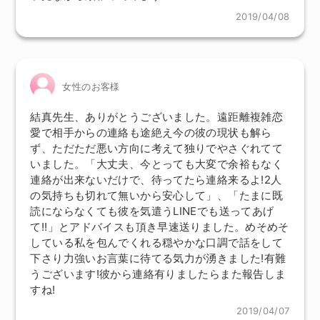
2019/04/08
女性のお客様
結真先生、ありがとうございました。遠距離複雑恋
愛で相手からの連絡も途絶え今の彼の現状も解ら
ず、ただただ悪い方向に考えて独りでやさぐれてて
いました。「大丈夫、今とっても大変で余裕もなく
連絡が出来ないだけで、待ってたら連絡来るよ!2人
の気持ちも切れて無いから安心して」、「たまに既
読にならなくても彼を気遣うLINEでも送ってあげ
て!!」とアドバイスも頂き早速送りました。めそめそ
している私を包んでくれる穏やかな口調で話をして
下さり力強いお言葉に待てる気力が湧きました!有難
うございます!彼から連絡有りましたらまた報告しま
すね!
2019/04/07