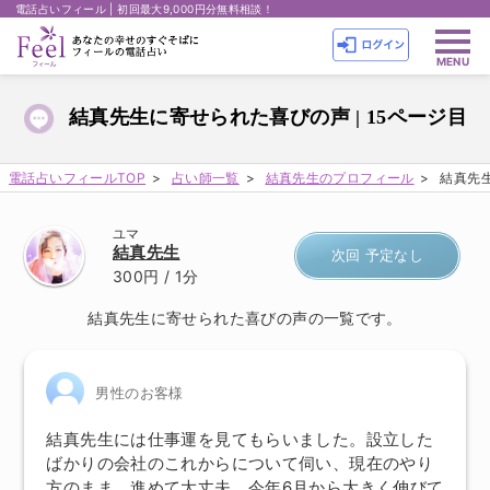
電話占いフィール | 初回最大9,000円分無料相談！
結真先生に寄せられた喜びの声 | 15ページ目
電話占いフィールTOP
占い師一覧
結真先生のプロフィール
結真先生
ユマ
結真先生
次回 予定なし
300円
/ 1分
結真先生に寄せられた喜びの声の一覧です。
男性のお客様
結真先生には仕事運を見てもらいました。設立した
ばかりの会社のこれからについて伺い、現在のやり
方のまま、進めて大丈夫。今年6月から大きく伸びて