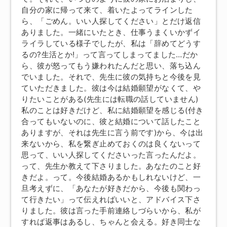
自分の家に帰って来て、着いたよってラインした
ら、「ごめん。いい人探してください」とだけ返信
ありました。一緒にいたとき、仕事うまくいかずイ
ライラしている様子でしたが、私は「辞めてどうす
るの?生活とか!」って言ってしまってました…だか
ら、彼が怒ってもう嫌われたんだと思い、落ち込ん
でいました。それで、先生に彼の気持ちと今後を見
ていただきました。彼は今は結婚願望がなくて、や
りたいことがある(先生には転職の話していません)
私のことは好きだけど、私に結婚願望を感じる(付き
合ってもいないのに、彼と結婚について話したこと
ありますが、それは先生に言う前です)から、今は出
来ないから、私を繋ぎ止めておくのは良くないって
思って、いい人探してくださいった言ったんだよ。
って、先生か教えて下さりました。あなたのこと好
きだよ。って。今後結婚あるかもしれないけど、一
旦考えずに、「あなたが好きだから、今後も関わっ
て行きたい」って伝えればいいと、アドバイス下さ
りました。彼は言った手前連絡しづらいから、私が
すれば返事はあるし、ちゃんと会える。好き同士な