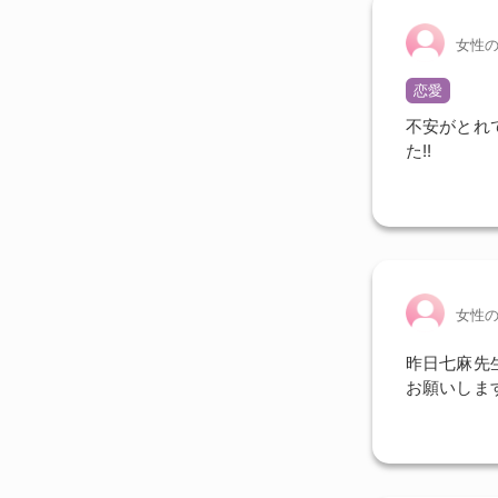
女性
恋愛
不安がとれ
た!!
女性
昨日七麻先
お願いしま