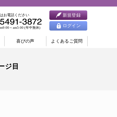
新規登録
はお電話ください
ログイン
9:00～am5:00 (年中無休)
喜びの声
よくあるご質問
婚相談
ツインレイ相談
ページ目
人間関係相談
開運相談
除霊相談
祈願祈祷
ヒーリング
思念伝達
東洋占星術
四柱推命
九星気学
風水
姓名判断
夢占い