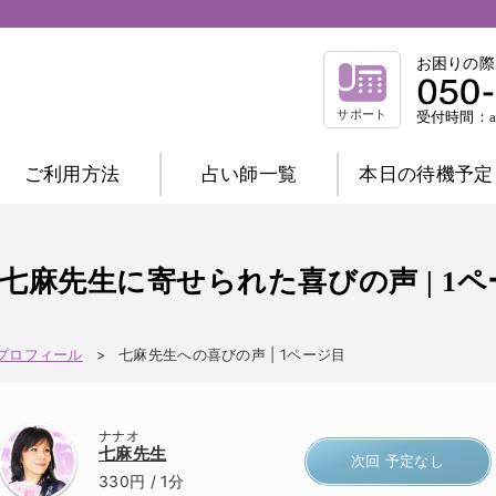
お困りの際
サポート
受付時間：am
ご利用方法
占い師一覧
本日の待機予定
相談内容別一覧
不倫相談
復縁相談
浮気相談
結
七麻先生に寄せられた喜びの声 | 1
縁結び相談
仕事相談
祈祷相談
前世相談
家庭相談
プロフィール
七麻先生への喜びの声 | 1ページ目
占術別一覧
霊感霊視
波動修正
霊感タロット
ナナオ
チャネリング
オーラ
西洋占星術
七麻先生
次回 予定なし
数秘術
マヤ暦
易
タロット
330円
/ 1分