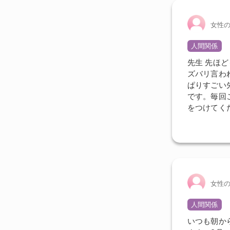
女性
人間関係
先生 先ほ
ズバリ言わ
ぱりすごい
です。毎回
をつけてく
女性
人間関係
いつも朝か