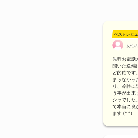
ベストレビュ
女性
先程お電話
聞いた途端
ど的確です
まらなかっ
り、冷静に
う事が出来
シャでした
て本当に良
ます (^ ^)