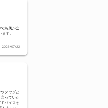
中で鳥肌が立
います。
2026/07/22
でウダウダと
と言っていた
アドバイスを
ろう!!って