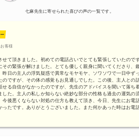
七麻先生に寄せられた喜びの声の一覧です。
ー
のお客様
させて頂きました。
初めての電話占いでとても緊張していたので
にその緊張が解けました。とても優しく親身に聞いてくださり、
。
昨日の主人の浮気疑惑で異常なモヤモヤ、ソワソワで一日中ず
たのですが、その体の感覚もお見通しでした。この後、主人との
話せる自信がなかったのですが、先生のアドバイスを聞いて落ち
ました。主人の私しか知らない絶妙な部分の性格も過去の運気の
。今後悪くならない対処の仕方も教えて頂き、今日、先生にお電
かったです。ありがとうございました。また何かあった時はお電