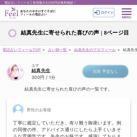
電話占いフィール | 初回最大9,000円分無料相談！
結真先生に寄せられた喜びの声 | 8ページ目
電話占いフィールTOP
占い師一覧
結真先生のプロフィール
結真先生
ユマ
結真先生
次回 予定なし
300円
/ 1分
結真先生に寄せられた喜びの声の一覧です。
男性のお客様
丁寧に鑑定していただき、有り難う御座います。例
の同僚の件、アドバイス通りにしたら上手くいきそ
うな雰囲気です。先生のお蔭です。感謝しておりま