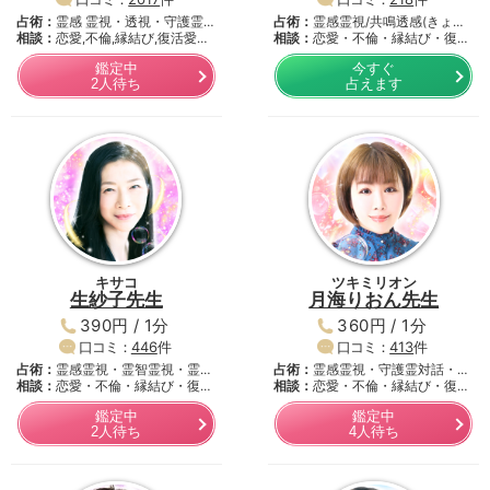
占術：
霊感 霊視・透視・守護霊
占術：
霊感霊視/共鳴透感(きょ
対…
相談：
恋愛,不倫,縁結び,復活愛…
う…
相談：
恋愛・不倫・縁結び・復活
愛…
鑑定中
今すぐ
2人待ち
占えます
キサコ
ツキミリオン
生紗子先生
月海りおん先生
390円 / 1分
360円 / 1分
口コミ：
446
件
口コミ：
413
件
占術：
霊感霊視・霊智霊視・霊
占術：
霊感霊視・守護霊対話・霊
聴・…
相談：
恋愛・不倫・縁結び・復活
感…
相談：
恋愛・不倫・縁結び・復
愛…
縁・…
鑑定中
鑑定中
2人待ち
4人待ち