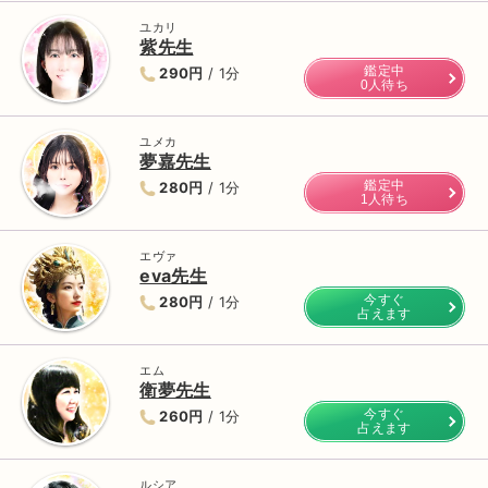
ユカリ
紫先生
鑑定中
290円
/ 1分
0人待ち
ユメカ
夢嘉先生
鑑定中
280円
/ 1分
1人待ち
エヴァ
eva先生
今すぐ
280円
/ 1分
占えます
エム
衛夢先生
今すぐ
260円
/ 1分
占えます
ルシア