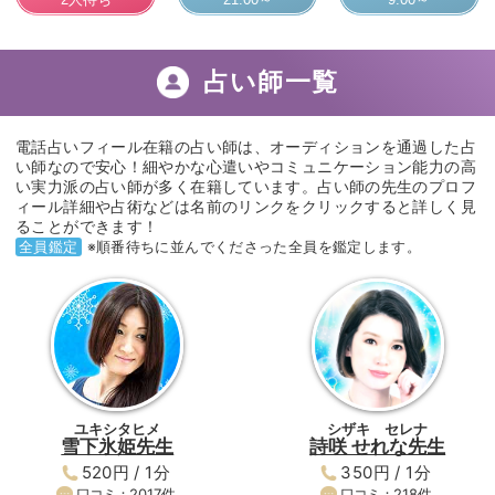
占い師一覧
電話占いフィール在籍の占い師は、オーディションを通過した占
い師なので安心！細やかな心遣いやコミュニケーション能力の高
い実力派の占い師が多く在籍しています。占い師の先生のプロフ
ィール詳細や占術などは名前のリンクをクリックすると詳しく見
ることができます！
全員鑑定
※順番待ちに並んでくださった全員を鑑定します。
ユキシタヒメ
シザキ セレナ
雪下氷姫先生
詩咲 せれな先生
520円 / 1分
350円 / 1分
口コミ：
2017
件
口コミ：
218
件