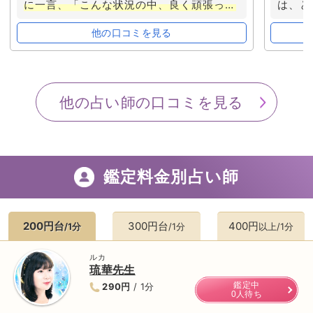
に一言、「こんな状況の中、良く頑張った
は、と
ね」とおっしゃってくださった
時、あまり
の1年
にも驚き、時が止まったように、そして張
してお
他の口コミを見る
りつめていたものが、ふっと解け、涙が出
以下、
そうになりました。
生まれて初めて感じた
会える
感覚です。
語彙力がなく大変恐縮なのです
ル日の
が、
りおん先生のお人柄、鑑定士さまとし
ら、着
他の占い師の口コミを見る
て、本当に尊敬
、そして感謝申し上げま
③彼と
す。ご教示頂いた神社へ、自分を休め、新
ていた
たに再生する目的も兼ねて、神様にも見方
提示し
していただけるよう必ずお参りして参りま
日に1
す。本日も本当にありがとうございまし
ロック
た。またぜひよろしくお願いいたします✨
と当て
鑑定料金別占い師
したら
い。 
て私は
200円台
300円台
400円
/1分
/1分
以上/1分
えて下
生あり
ません
ルカ
琉華先生
鑑定中
290円
/ 1分
0人待ち