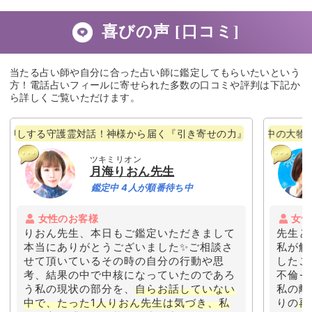
喜びの声 [口コミ]
当たる占い師や自分に合った占い師に鑑定してもらいたいという
方！電話占いフィールに寄せられた多数の口コミや評判は下記か
ら詳しくご覧いただけます。
る守護霊対話！神様から届く『引き寄せの力』が願いを成就へと導く！
業界で話題沸騰中の大物占い師と独
ツキミリオン
月海りおん先生
鑑定中 4人が順番待ち中
女性のお客様
女性
りおん先生、本日もご鑑定いただきまして
先生と
本当にありがとうございました✨ご相談さ
私が解
せて頂いているその時の自分の行動や思
したこ
考、結果の中で中核になっていたのであろ
不倫→
う私の現状の部分を、
自らお話していない
私の離
中で、たった1人りおん先生は気づき、私
りの
再