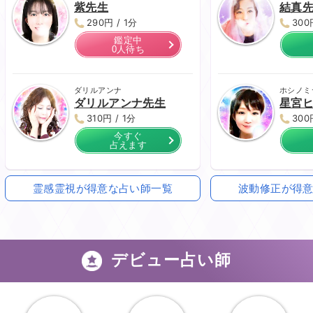
350円 / 1分
350
今すぐ
占えます
ユカリ
ユマ
紫先生
結真
290円 / 1分
300
鑑定中
0人待ち
ダリルアンナ
ホシノミ
ダリルアンナ先生
星宮
310円 / 1分
300
今すぐ
占えます
霊感霊視が得意な占い師一覧
波動修正が得