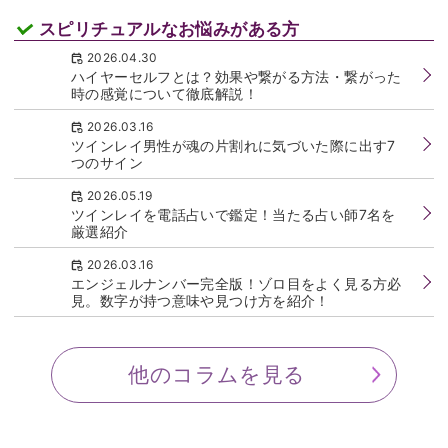
2026.03.16
本気の不倫？それともセフレ？不倫相手のことが大
好きすぎる男性の7つの特徴とは？ 不倫相手との関
係性を見極める6つのポイントも徹底解説！
スピリチュアルなお悩みがある方
2026.04.30
ハイヤーセルフとは？効果や繋がる方法・繋がった
時の感覚について徹底解説！
2026.03.16
ツインレイ男性が魂の片割れに気づいた際に出す7
つのサイン
2026.05.19
ツインレイを電話占いで鑑定！当たる占い師7名を
厳選紹介
2026.03.16
エンジェルナンバー完全版！ゾロ目をよく見る方必
見。数字が持つ意味や見つけ方を紹介！