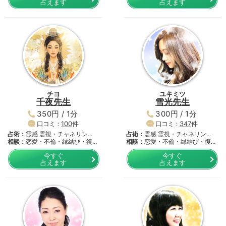
占えます
占えます
チヨ
ユキミツ
千夜先生
雪光先生
350円 / 1分
300円 / 1分
口コミ：
100
件
口コミ：
347
件
占術：
霊感 霊視・チャネリン
占術：
霊感 霊視・チャネリン
グ・…
相談：
恋愛・不倫・縁結び・復活
グ・…
相談：
恋愛・不倫・縁結び・復活
愛…
愛…
今すぐ
今すぐ
占えます
占えます