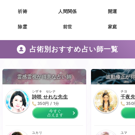
祈祷
人間関係
開運
除霊
前世
家庭
占術別おすすめ占い師一覧
霊感霊視が得意な占い師
波動修正が
シザキ セレナ
チヨ
詩咲 せれな先生
千夜