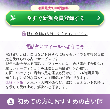
初回最大9,000円無料！
今すぐ新規会員登録する
既に会員の方はこちらからログイン
電話占いフィールへようこそ
電話占いとは、自宅などお好きな場所からいつでも本格的な鑑
定を受けられる占いサービスです。
12年の歴史がある電話占いフィールには、合格率わずか5％の
厳しいオーディションを通過した精鋭占い師が在籍。
対面占いのように店舗へ足を運ぶ必要がなく、24時間周囲に
知られずに複雑な恋愛や人間関係の相談ができます。
復縁
・
不倫
・片思い・人間関係など、誰にも言えないお気持ち
を優しく受け止め、解決へと導きます。
初めての方におすすめの占い師