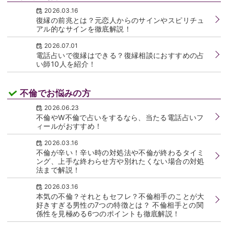
電話占いフィールのコラムは100記事以上！電話占いに深く精通
するM子監修のもと、あなたが解決したい不倫・W不倫・復縁・
恋愛・スピリチュアルなお悩みに至るまで詳しく解説していま
す。
復縁でお悩みの方
2026.03.16
復縁の前兆とは？元恋人からのサインやスピリチュ
アル的なサインを徹底解説！
2026.07.01
電話占いで復縁はできる？復縁相談におすすめの占
い師10人を紹介！
不倫でお悩みの方
2026.06.23
不倫やW不倫で占いをするなら、当たる電話占いフ
ィールがおすすめ！
2026.03.16
不倫が辛い！辛い時の対処法や不倫が終わるタイミ
ング、上手な終わらせ方や別れたくない場合の対処
法まで解説！