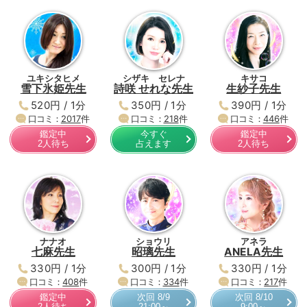
ユキシタヒメ
シザキ セレナ
キサコ
雪下氷姫先生
詩咲 せれな先生
生紗子先生
520円 / 1分
350円 / 1分
390円 / 1分
口コミ：
2017
件
口コミ：
218
件
口コミ：
446
件
鑑定中
今すぐ
鑑定中
2人待ち
占えます
2人待ち
ナナオ
ショウリ
アネラ
七麻先生
昭璃先生
ANELA先生
330円 / 1分
300円 / 1分
330円 / 1分
口コミ：
408
件
口コミ：
334
件
口コミ：
217
件
鑑定中
次回 8/9
次回 8/10
2人待ち
21:00～
9:00～