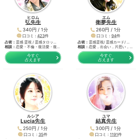
ヒロム
エム
弘先生
衛夢先生
340円 / 1分
260円 / 1分
口コミ：
423
件
口コミ：
94
件
占術：
霊感 霊視 / 霊感タロッ…
占術：
霊感霊視/ 霊感カード/ …
相談：
恋愛・不倫・復活愛・復
相談：
恋愛，出会い，片思い，不
縁・…
倫…
今すぐ
今すぐ
占えます
占えます
ルシア
ユマ
Lucia先生
結真先生
250円 / 1分
300円 / 1分
口コミ：
35
件
口コミ：
1191
件