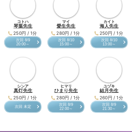
デビュー占い師
コトハ
マイ
カイト
琴葉先生
愛生先生
海人先生
250円 / 1分
280円 / 1分
250円 / 1分
次回 8/9
次回 8/10
次回 8/10
20:00～
15:00～
13:00～
シンア
ヒマリ
ユヅキ
真灯先生
ひまり先生
結月先生
250円 / 1分
280円 / 1分
260円 / 1分