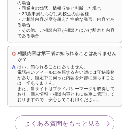
は、鑑定を致しかねます。
・失せ物に関するご相談
・人の死、病気に関する事
・ギャンブル、株、投資などのご相談
・料金延滞常習者
・料金延滞常習者の名前又はその他の情報と同一
の場合
・同業者の勧誘、情報収集と判断した場合
・20歳未満ならびに高校生のお客様
・ご相談内容が度を超えた性的な発言、内容であ
る場合
・その他、ご相談内容が相談とはかけ離れた内容
である場合
相談内容は第三者に知られることはありません
か？
はい、知られることはありません。
電話占いフィールに在籍する占い師には守秘義務
があり、鑑定中に伺った内容を外部に漏らすこと
は一切ありません。
また、当サイトはプライバシーマークを取得して
おり、個人情報・相談内容ともに厳重に管理して