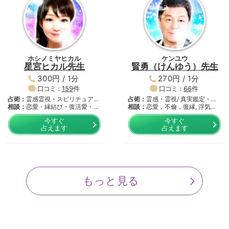
ホシノミヤヒカル
ケンユウ
星宮ヒカル先生
賢勇（けんゆう）先生
300円 / 1分
270円 / 1分
口コミ：
159
件
口コミ：
66
件
占術：
霊感霊視・スピリチュアル
占術：
霊感・霊視/ 真実鑑定・
リ…
相談：
恋愛・縁結び・復活愛・復
龍…
相談：
恋愛，不倫，復縁, 浮気，
縁…
…
今すぐ
今すぐ
占えます
占えます
もっと見る