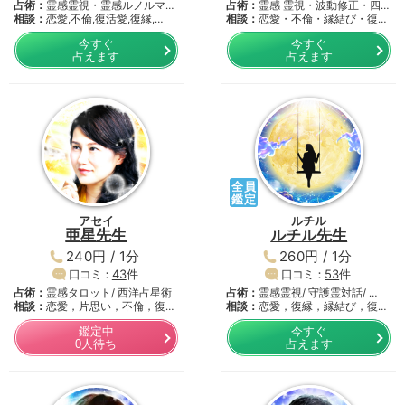
占術：
霊感霊視・霊感ルノルマ
占術：
霊感 霊視・波動修正・四
ン・…
相談：
恋愛,不倫,復活愛,復縁,…
柱…
相談：
恋愛・不倫・縁結び・復活
愛…
今すぐ
今すぐ
占えます
占えます
全員
鑑定
アセイ
ルチル
亜星先生
ルチル先生
240円 / 1分
260円 / 1分
口コミ：
43
件
口コミ：
53
件
占術：
霊感タロット/ 西洋占星術
占術：
霊感霊視/ 守護霊対話/ …
相談：
恋愛，片思い，不倫，復
相談：
恋愛，復縁，縁結び，復活
縁，…
再…
鑑定中
今すぐ
0人待ち
占えます