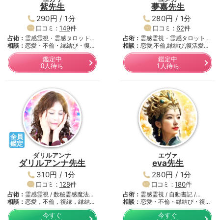
紫先生
夢嘉先生
290円 / 1分
280円 / 1分
口コミ：
149
件
口コミ：
62
件
占術：
霊感霊視・霊感タロット・
占術：
霊感霊視・霊感タロット・
数…
相談：
恋愛・不倫・縁結び・復活
西…
相談：
恋愛,不倫,縁結び,復活愛…
愛…
鑑定中
鑑定中
0人待ち
1人待ち
全員
鑑定
ダリルアンナ
エヴァ
ダリルアンナ先生
eva先生
310円 / 1分
280円 / 1分
口コミ：
128
件
口コミ：
180
件
占術：
霊感霊視 / 数秘霊感魔法…
占術：
霊感霊視 / 自動書記 /…
相談：
恋愛，不倫，復縁，縁結
相談：
恋愛・不倫・縁結び・復活
び，…
愛…
今すぐ
今すぐ