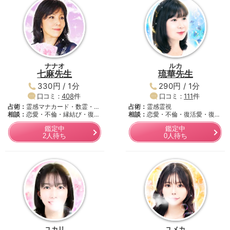
ナナオ
ルカ
七麻先生
琉華先生
330円 / 1分
290円 / 1分
口コミ：
408
件
口コミ：
111
件
占術：
霊感マナカード・数霊・九
占術：
霊感霊視
星…
相談：
恋愛・不倫・縁結び・復活
相談：
恋愛・不倫・復活愛・復
愛…
縁・…
鑑定中
鑑定中
2人待ち
0人待ち
ユカリ
ユメカ